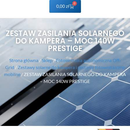
0
0,00
zł
ZESTAW ZASILANIA SOLARNEGO
DO KAMPERA – MOC 140W
PRESTIGE
Strona główna
/
Sklep
/
Fotowoltaika autonomiczna Off-
Grid
/
Zestawy solarne do kampera i zestawy fotowoltaiczne
mobilne
/ ZESTAW ZASILANIA SOLARNEGO DO KAMPERA
– MOC 140W PRESTIGE