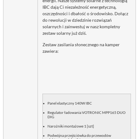
energii. Nasze systemy solarne z technologią
IBC dają Ci niezależność energetyczną,
oszczędności i dbałość o środowisko. Dołącz
do rewolucji w dziedzinie rozwiązań
solarnych i zainwestuj w nasz kompletny
zestaw solarny już dziś.
Zestaw zasilania słonecznego na kamper
zawiera:
Panel elastyczny 140W IBC
Regulator ładowania VOTRONIC MPP165 DUO
DIG
Narożniki montażowe 1 [szt]
Podwójna przejściówka do przewodów