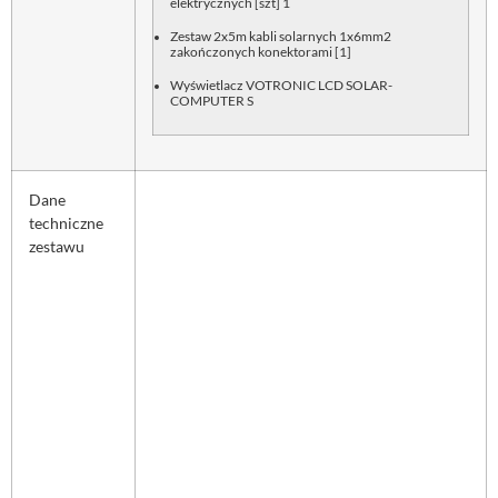
elektrycznych [szt] 1
Zestaw 2x5m kabli solarnych 1x6mm2
zakończonych konektorami [1]
Wyświetlacz VOTRONIC LCD SOLAR-
COMPUTER S
Dane
techniczne
zestawu