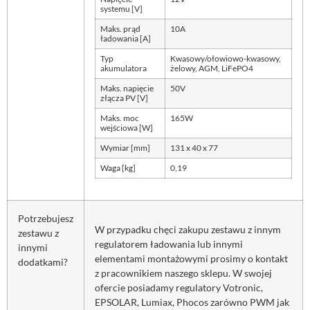
systemu [V]
Maks. prąd
10A
ładowania [A]
Typ
Kwasowy/ołowiowo-kwasowy,
akumulatora
żelowy, AGM, LiFePO4
Maks. napięcie
50V
złącza PV [V]
Maks. moc
165W
wejściowa [W]
Wymiar [mm]
131 x 40 x 77
Waga [kg]
0,19
Potrzebujesz
W przypadku chęci zakupu zestawu z innym
zestawu z
regulatorem ładowania lub innymi
innymi
elementami montażowymi prosimy o kontakt
dodatkami?
z pracownikiem naszego sklepu. W swojej
ofercie posiadamy regulatory Votronic,
EPSOLAR, Lumiax, Phocos zarówno PWM jak