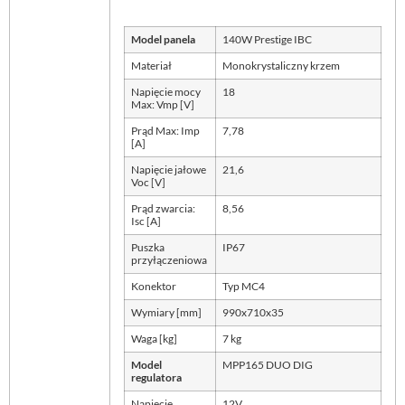
Model panela
140W Prestige IBC
Materiał
Monokrystaliczny krzem
Napięcie mocy
18
Max: Vmp [V]
Prąd Max: Imp
7,78
[A]
Napięcie jałowe
21,6
Voc [V]
Prąd zwarcia:
8,56
Isc [A]
Puszka
IP67
przyłączeniowa
Konektor
Typ MC4
Wymiary [mm]
990x710x35
Waga [kg]
7 kg
Model
MPP165 DUO DIG
regulatora
Napięcie
12V