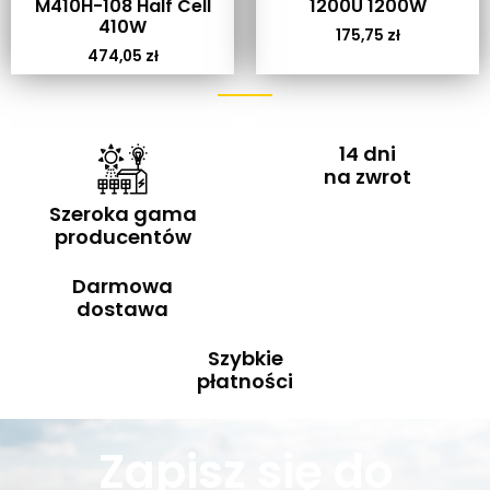
M410H-108 Half Cell
1200U 1200W
410W
175,75
zł
474,05
zł
14 dni
na zwrot
Szeroka gama
producentów
Darmowa
dostawa
Szybkie
płatności
Zapisz się do