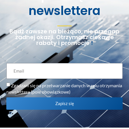
newslettera
Bądź zawsze na bieżąco, nie przegap
żadnej okazji. Otrzymasz ciekawe
rabaty i promocje
!
Zgadzam się na przetwarzanie danych w celu otrzymania
newslettera (pole obowiązkowe)
Zapisz się