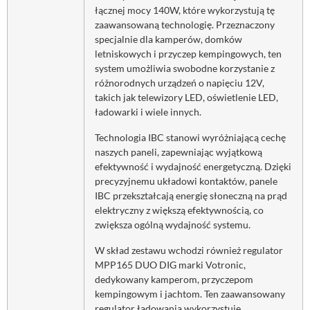
łącznej mocy 140W, które wykorzystują tę
zaawansowaną technologię. Przeznaczony
specjalnie dla kamperów, domków
letniskowych i przyczep kempingowych, ten
system umożliwia swobodne korzystanie z
różnorodnych urządzeń o napięciu 12V,
takich jak telewizory LED, oświetlenie LED,
ładowarki i wiele innych.
Technologia IBC stanowi wyróżniającą cechę
naszych paneli, zapewniając wyjątkową
efektywność i wydajność energetyczną. Dzięki
precyzyjnemu układowi kontaktów, panele
IBC przekształcają energię słoneczną na prąd
elektryczny z większą efektywnością, co
zwiększa ogólną wydajność systemu.
W skład zestawu wchodzi również regulator
MPP165 DUO DIG marki Votronic,
dedykowany kamperom, przyczepom
kempingowym i jachtom. Ten zaawansowany
regulator ładowania wykorzystuje