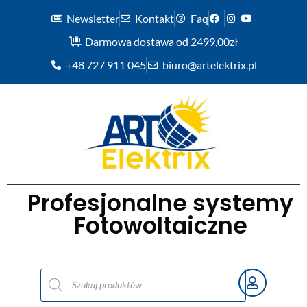
Newsletter
Kontakt
Faq
Darmowa dostawa od 2499,00zł
+48 727 911 045
biuro@artelektrix.pl
Profesjonalne systemy
Fotowoltaiczne