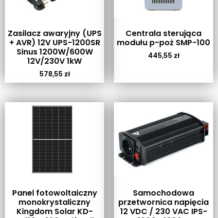
Zasilacz awaryjny (UPS
Centrala sterująca
+ AVR) 12V UPS-1200SR
modułu p-poż SMP-100
Sinus 1200W/600W
445,55
zł
12V/230V 1kW
578,55
zł
Panel fotowoltaiczny
Samochodowa
monokrystaliczny
przetwornica napięcia
Kingdom Solar KD-
12 VDC / 230 VAC IPS-