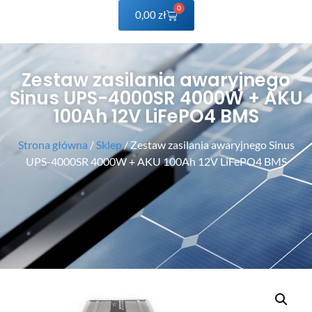
0
0,00
zł
Zestaw zasilania awaryjnego
Sinus UPS-4000SR 4000W + AKU
100Ah 12V LiFePO4 BMS
Strona główna
/
Sklep
/ Zestaw zasilania awaryjnego Sinus
UPS-4000SR 4000W + AKU 100Ah 12V LiFePO4 BMS