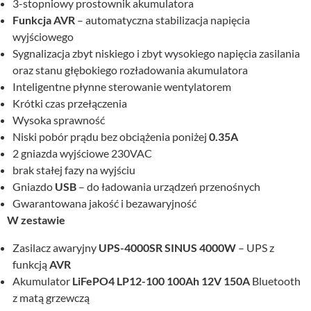
3-stopniowy prostownik akumulatora
Funkcja AVR
– automatyczna stabilizacja napięcia
wyjściowego
Sygnalizacja zbyt niskiego i zbyt wysokiego napięcia zasilania
oraz stanu głębokiego rozładowania akumulatora
Inteligentne płynne sterowanie wentylatorem
Krótki czas przełączenia
Wysoka sprawność
Niski pobór prądu bez obciążenia poniżej
0.35A
2 gniazda wyjściowe 230VAC
brak stałej fazy na wyjściu
Gniazdo
USB
– do ładowania urządzeń przenośnych
Gwarantowana jakość i bezawaryjność
W zestawie
Zasilacz awaryjny
UPS-4000SR SINUS 4000W
– UPS z
funkcją
AVR
Akumulator
LiFePO4 LP12-100 100Ah 12V 150A
Bluetooth
z matą grzewczą