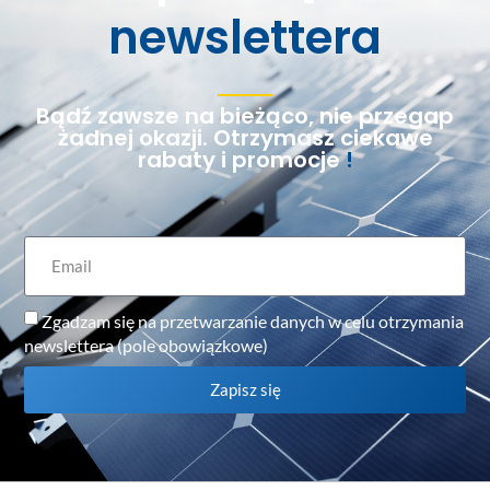
newslettera
Bądź zawsze na bieżąco, nie przegap
żadnej okazji. Otrzymasz ciekawe
rabaty i promocje
!
Zgadzam się na przetwarzanie danych w celu otrzymania
newslettera (pole obowiązkowe)
Zapisz się