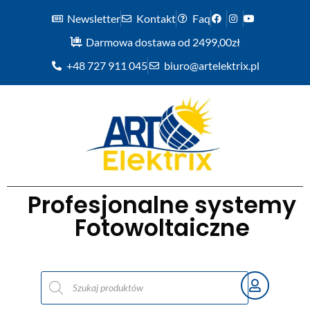
Newsletter
Kontakt
Faq
Darmowa dostawa od 2499,00zł
+48 727 911 045
biuro@artelektrix.pl
Profesjonalne systemy
Fotowoltaiczne