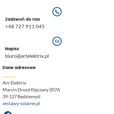
Zadzwoń do nas
+48 727 911 045
Napisz
biuro@artelektrix.pl
Dane adresowe
Art-Elektrix
Marcin Drozd Klęczany 207A
39-127 Będziemyśl
zestawy-solarne.pl