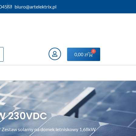
 045
biuro@artelektrix.pl
0
0,00
zł
kW 230VDC
 Zestaw solarny na domek letniskowy 1,68kW