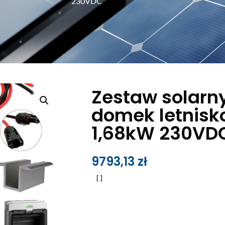
230VDC
Zestaw solarn
domek letnis
1,68kW 230VD
9793,13
zł