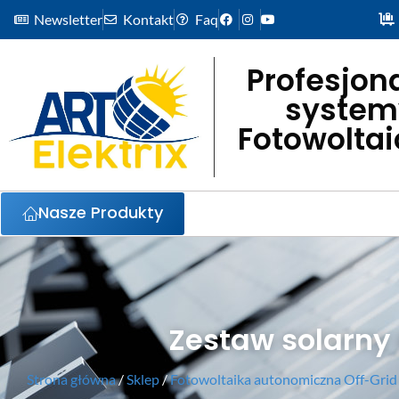
Newsletter
Kontakt
Faq
Profesjon
system
Fotowolta
Nasze Produkty
Zestaw solarny
Strona główna
/
Sklep
/
Fotowoltaika autonomiczna Off-Grid