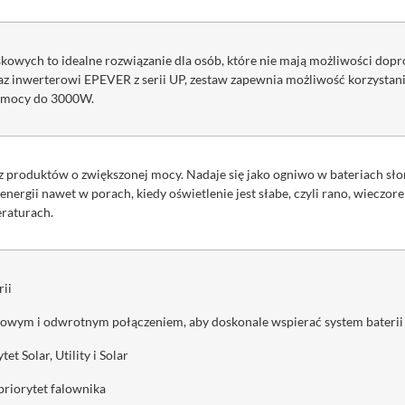
owych to idealne rozwiązanie dla osób, które nie mają możliwości dopro
az inwerterowi EPEVER z serii UP, zestaw zapewnia możliwość korzystania
 o mocy do 3000W.
 z produktów o zwiększonej mocy. Nadaje się jako ogniwo w bateriach 
 energii nawet w porach, kiedy oświetlenie jest słabe, czyli rano, wiec
raturach.
rii
owym i odwrotnym połączeniem, aby doskonale wspierać system baterii 
et Solar, Utility i Solar
 priorytet falownika