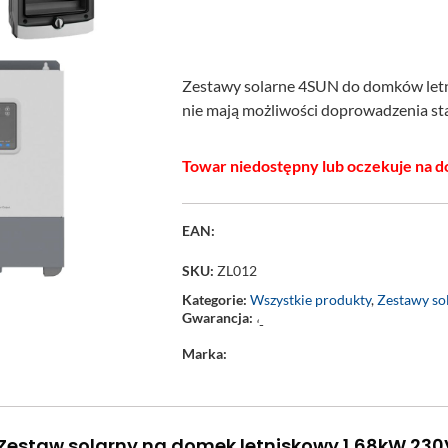
Zestawy solarne 4SUN do domków letni
nie mają możliwości doprowadzenia sta
Towar niedostępny lub oczekuje na d
EAN:
SKU:
ZL012
Kategorie:
Wszystkie produkty
,
Zestawy sol
Gwarancja:
‘-
Marka:
 Zestaw solarny na domek letniskowy 1,68kW 23