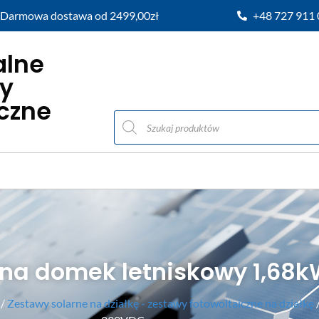
Darmowa dostawa od 2499,00zł
+48 727 911
alne
y
iczne
 na domek letniskowy 1,68
/
Zestawy solarne na działkę - zestawy fotowoltaiczne na działkę
/