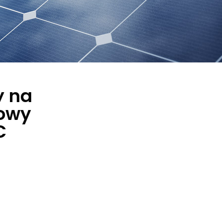
y na
kowy
C