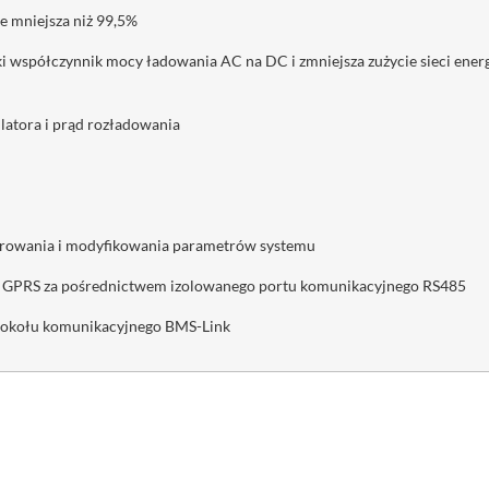
e mniejsza niż 99,5%
ki współczynnik mocy ładowania AC na DC i zmniejsza zużycie sieci en
atora i prąd rozładowania
orowania i modyfikowania parametrów systemu
b GPRS za pośrednictwem izolowanego portu komunikacyjnego RS485
otokołu komunikacyjnego BMS-Link