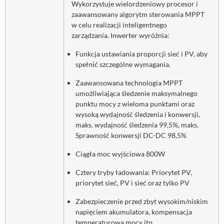
Wykorzystuje wielordzeniowy procesor i
zaawansowany algorytm sterowania MPPT
w celu realizacji inteligentnego
zarządzania. Inwerter wyróżnia:
Funkcja ustawiania proporcji sieć i PV, aby
spełnić szczególne wymagania.
Zaawansowana technologia MPPT
umożliwiająca śledzenie maksymalnego
punktu mocy z wieloma punktami oraz
wysoką wydajność śledzenia i konwersji,
maks. wydajność śledzenia 99,5%, maks.
Sprawność konwersji DC-DC 98,5%
Ciągła moc wyjściowa 800W
Cztery tryby ładowania: Priorytet PV,
priorytet sieć, PV i sieć oraz tylko PV
Zabezpieczenie przed zbyt wysokim/niskim
napięciem akumulatora, kompensacja
temperaturowa mocy itp.