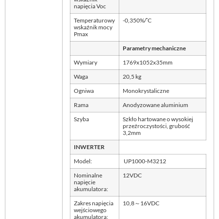
napięcia Voc
◦
Temperaturowy
-0,350%/
C
wskaźnik mocy
Pmax
Parametry mechaniczne
Wymiary
1769x1052x35mm
Waga
20,5 kg
Ogniwa
Monokrystaliczne
Rama
Anodyzowane aluminium
Szyba
Szkło hartowane o wysokiej
przeźroczystości, grubość
3,2mm
INWERTER
Model:
UP1000-M3212
Nominalne
12VDC
napięcie
akumulatora:
Zakres napięcia
10,8～16VDC
wejściowego
akumulatora: