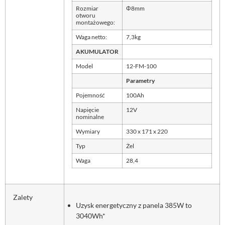
Rozmiar
Φ8mm
otworu
montażowego:
Waga netto:
7,3kg
AKUMULATOR
Model
12-FM-100
Parametry
Pojemność
100Ah
Napięcie
12V
nominalne
Wymiary
330 x 171 x 220
Typ
Żel
Waga
28,4
Zalety
Uzysk energetyczny z panela 385W to
3040Wh*