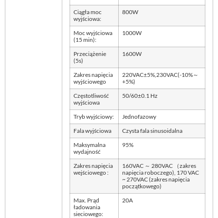
Ciągła moc
800W
wyjściowa:
Moc wyjściowa
1000W
(15 min):
Przeciążenie
1600W
(5s)
Zakres napięcia
220VAC±5%,230VAC(-10%～
wyjściowego
+5%)
Częstotliwość
50/60±0.1 Hz
wyjściowa
Tryb wyjściowy:
Jednofazowy
Fala wyjściowa
Czysta fala sinusoidalna
Maksymalna
95%
wydajność
Zakres napięcia
160VAC ～ 280VAC （zakres
wejściowego :
napięcia roboczego), 170 VAC
~ 270VAC (zakres napięcia
początkowego)
Max. Prąd
20A
ładowania
sieciowego: