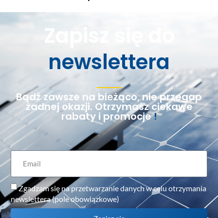
Zapisz się do
newslettera
Bądź zawsze na bieżąco, nie przegap
żadnej okazji. Otrzymasz ciekawe
rabaty i promocje
!
Zgadzam się na przetwarzanie danych w celu otrzymania
newslettera (pole obowiązkowe)