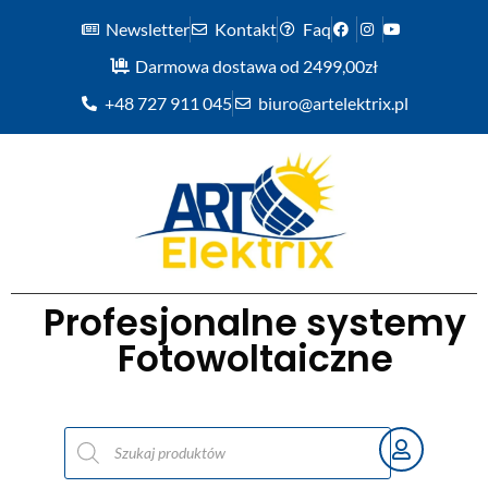
Newsletter
Kontakt
Faq
Darmowa dostawa od 2499,00zł
+48 727 911 045
biuro@artelektrix.pl
Profesjonalne systemy
Fotowoltaiczne