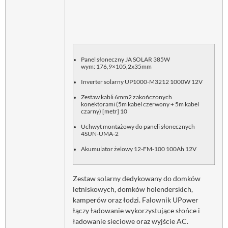
Panel słoneczny JA SOLAR 385W
wym:
176,9×105,2x35mm
Inverter solarny UP1000-M3212 1000W 12V
Zestaw kabli 6mm2 zakończonych
konektorami (5m kabel czerwony + 5m kabel
czarny) [metr] 10
Uchwyt montażowy do paneli słonecznych
4SUN-UMA-2
Akumulator żelowy 12-FM-100 100Ah 12V
Zestaw solarny dedykowany do domków
letniskowych, domków holenderskich,
kamperów oraz łodzi. Falownik UPower
łączy ładowanie wykorzystujące słońce i
ładowanie sieciowe oraz wyjście AC.