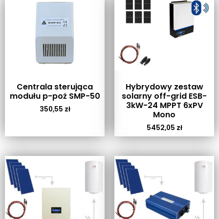
Centrala sterująca
Hybrydowy zestaw
modułu p-poż SMP-50
solarny off-grid ESB-
3kW-24 MPPT 6xPV
350,55
zł
Mono
5452,05
zł