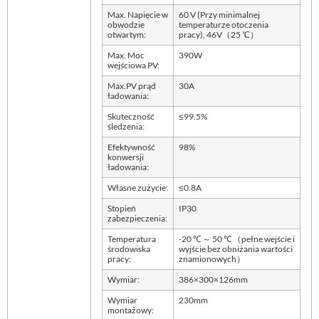
Max. Napięcie w
60 V (Przy minimalnej
obwodzie
temperaturze otoczenia
otwartym:
pracy), 46V（25 ℃）
Max. Moc
390W
wejściowa PV:
Max.PV prąd
30A
ładowania:
Skuteczność
≤99.5%
śledzenia:
Efektywność
98%
konwersji
ładowania:
Własne zużycie:
≤0.8A
Stopień
IP30
zabezpieczenia:
Temperatura
-20 ℃ ～ 50 ℃ （pełne wejście i
środowiska
wyjście bez obniżania wartości
pracy:
znamionowych）
Wymiar:
386×300×126mm
Wymiar
230mm
montażowy: