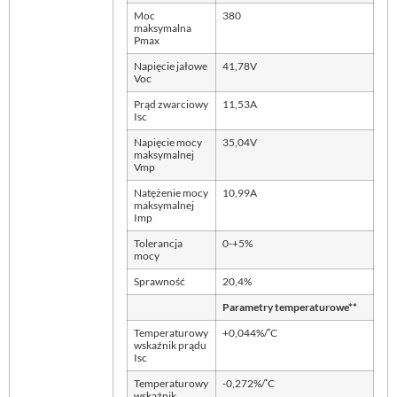
Moc
380
maksymalna
Pmax
Napięcie jałowe
41,78V
Voc
Prąd zwarciowy
11,53A
Isc
Napięcie mocy
35,04V
maksymalnej
Vmp
Natężenie mocy
10,99A
maksymalnej
Imp
Tolerancja
0-+5%
mocy
Sprawność
20,4%
Parametry temperaturowe**
◦
Temperaturowy
+0,044%/
C
wskaźnik prądu
Isc
◦
Temperaturowy
-0,272%/
C
wskaźnik