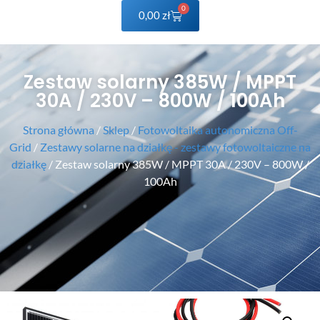
0
0,00
zł
Zestaw solarny 385W / MPPT
30A / 230V – 800W / 100Ah
Strona główna
/
Sklep
/
Fotowoltaika autonomiczna Off-
Grid
/
Zestawy solarne na działkę - zestawy fotowoltaiczne na
działkę
/ Zestaw solarny 385W / MPPT 30A / 230V – 800W /
100Ah