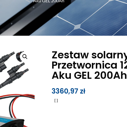
Aku GEL 200Ah
Zestaw solarn
Przetwornica 
Aku GEL 200A
3360,97
zł