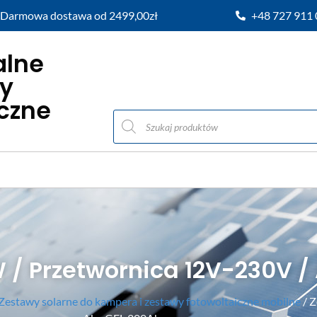
Darmowa dostawa od 2499,00zł
+48 727 911
alne
y
iczne
 / Przetwornica 12V-230V /
Zestawy solarne do kampera i zestawy fotowoltaiczne mobilne
/ Z