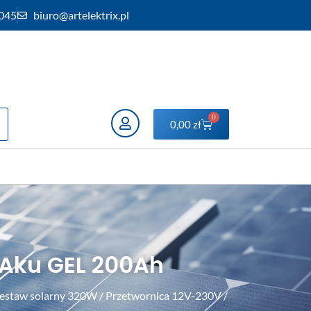
 045
biuro@artelektrix.pl
0
0,00
zł
 Aku GEL 200Ah
estaw solarny 320W / Przetwornica 12V-230V /