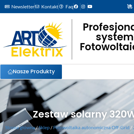
Newsletter
Kontakt
Faq
Profesjon
system
Fotowolta
Nasze Produkty
Zestaw solarny 320W
Strona główna
/
Sklep
/
Fotowoltaika autonomiczna Off-Grid
/