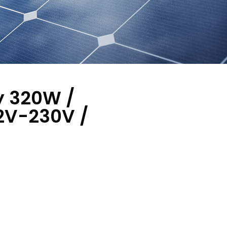
y 320W /
12V-230V /
h