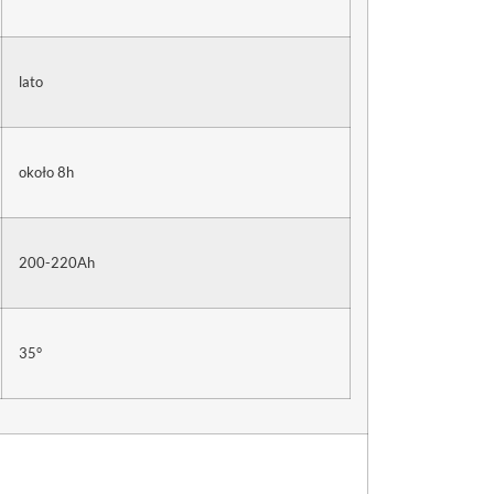
lato
około 8h
200-220Ah
35°