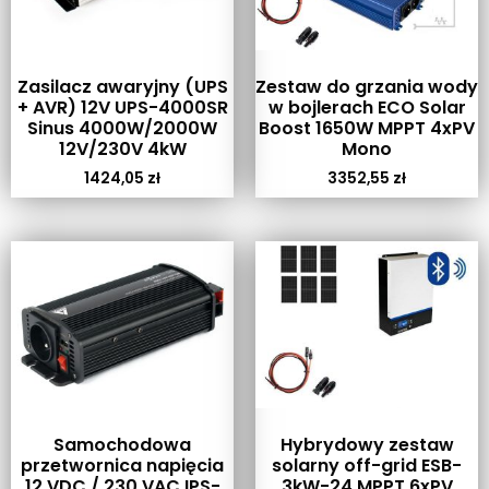
Zasilacz awaryjny (UPS
Zestaw do grzania wody
+ AVR) 12V UPS-4000SR
w bojlerach ECO Solar
Sinus 4000W/2000W
Boost 1650W MPPT 4xPV
12V/230V 4kW
Mono
1424,05
zł
3352,55
zł
Samochodowa
Hybrydowy zestaw
przetwornica napięcia
solarny off-grid ESB-
12 VDC / 230 VAC IPS-
3kW-24 MPPT 6xPV