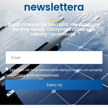
newslettera
Bądź zawsze na bieżąco, nie przegap
żadnej okazji. Otrzymasz ciekawe
rabaty i promocje
!
Zgadzam się na przetwarzanie danych w celu otrzymania
newslettera (pole obowiązkowe)
Zapisz się