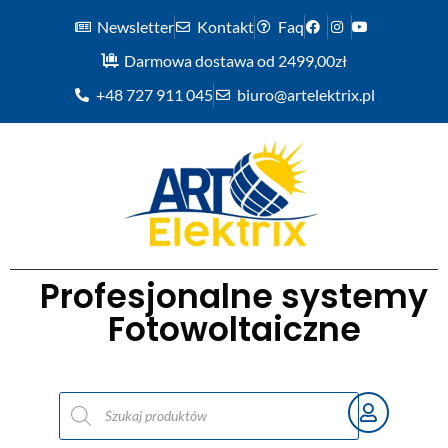
Newsletter
Kontakt
Faq
Darmowa dostawa od 2499,00zł
+48 727 911 045
biuro@artelektrix.pl
Profesjonalne systemy
Fotowoltaiczne