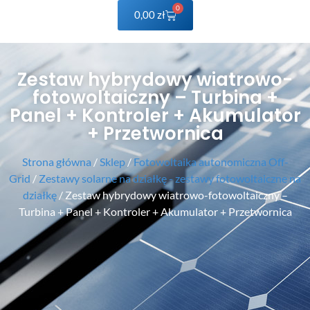
0
0,00
zł
Zestaw hybrydowy wiatrowo-
fotowoltaiczny – Turbina +
Panel + Kontroler + Akumulator
+ Przetwornica
Strona główna
/
Sklep
/
Fotowoltaika autonomiczna Off-
Grid
/
Zestawy solarne na działkę - zestawy fotowoltaiczne na
działkę
/ Zestaw hybrydowy wiatrowo-fotowoltaiczny –
Turbina + Panel + Kontroler + Akumulator + Przetwornica