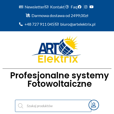
Newsletter
Kontakt
Faq
Darmowa dostawa od 2499,00zł
+48 727 911 045
biuro@artelektrix.pl
Profesjonalne systemy
Fotowoltaiczne