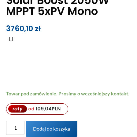
Solar Boost 2050W
MPPT 5xPV Mono
3760,10
zł
Towar pod zamówienie. Prosimy o wcześniejszy kontakt.
raty
109,04
PLN
od
Dodaj do koszyka