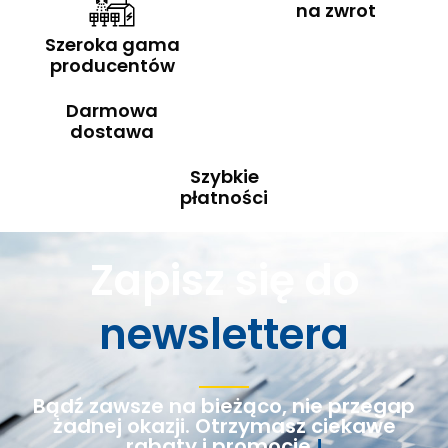
na zwrot
Szeroka gama
producentów
Darmowa
dostawa
Szybkie
płatności
Zapisz się do
newslettera
Bądź zawsze na bieżąco, nie przegap
żadnej okazji. Otrzymasz ciekawe
rabaty i promocje
!