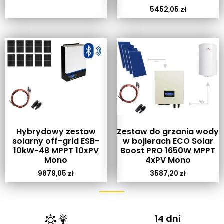
5452,05
zł
Hybrydowy zestaw
Zestaw do grzania wody
solarny off-grid ESB-
w bojlerach ECO Solar
10kW-48 MPPT 10xPV
Boost PRO 1650W MPPT
Mono
4xPV Mono
9879,05
zł
3587,20
zł
14 dni