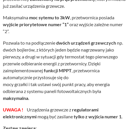
już zasilać urządzenia grzewcze.
Maksymalna
moc sytemu to 3kW
, przetwornica posiada
wyjście priorytetowe numer “1”
oraz wyjście zależne numer
“2”.
Pozwala to na podłączenie
dwóch urządzeń grzewczych
np.
dwóch bojlerów, z których jeden będzie nagrzewany jako
pierwszy, a drugi w sytuacji gdy termostat tego pierwszego
przerwie odbieranie energii z przetwornicy. Dzięki
zaimplementowanej
funkcji MPPT
, przetwornica
automatycznie przystosuje się do
mocy grzałki i tak ustawi swój punkt pracy, aby energia
odbierana z systemu paneli fotowoltaicznych była
maksymalna
.
UWAGA !
Urządzenia grzewcze z
regulatorami
elektronicznymi
mogą być zasilane
tylko z wyjścia numer 1
.
Zestaw zawiera: