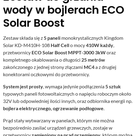
wody w bojlerach ECO
Solar Boost
Zestaw składa się z
5 paneli
monokrystalicznych Kingdom
Solar KD-M410H-108
Half Cell
o mocy
410W każdy
,
przetwornicy
ECO Solar Boost MPPT-3000 3kW
oraz
kompletnego okablowania o długości
25 metrów
zakończonego z jednej strony złączami
MC4
a z drugiej
konektorami oczkowymi do przetwornicy.
System jest prosty
, wymaga jedynie podłączenia
5 sztuk
typowych paneli fotowoltaicznych o napięciu roboczym około
32V lub odpowiedniej ilości innych, oraz odbiornika energii np.
bojlera elektrycznego, ogrzewanie podłogowe
.
Prąd stały wytwarzany w panelach, którym nie można
bezpośrednio zasilać urządzeń grzewczych, zostaje w
przetwornicy
zamieniony na prąd przemienny
, którym można