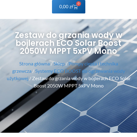
0
0,00
zł
Zestaw do grzania wody w
bojlerach ECO Solar Boost
2050W MPPT 5xPV Mono
Strona główna
/
Sklep
/
Pompy ciepła i technika
grzewcza
/
Systemy ECO BOOST do ogrzewania wody
użytkowej
/ Zestaw do grzania wody w bojlerach ECO Solar
Boost 2050W MPPT 5xPV Mono