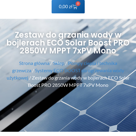
0
0,00
zł
Zestaw do grzania wody w
bojlerach ECO Solar Boost PRO
2850W MPPT 7xPV Mono
Strona główna
/
Sklep
/
Pompy ciepła i technika
grzewcza
/
Systemy ECO BOOST do ogrzewania wody
użytkowej
/ Zestaw do grzania wody w bojlerach ECO Solar
Boost PRO 2850W MPPT 7xPV Mono