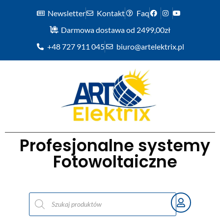
Newsletter
Kontakt
Faq
Darmowa dostawa od 2499,00zł
+48 727 911 045
biuro@artelektrix.pl
Profesjonalne systemy
Fotowoltaiczne