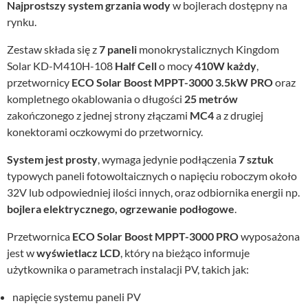
Najprostszy system grzania wody
w bojlerach dostępny na
rynku.
Zestaw składa się z
7 paneli
monokrystalicznych Kingdom
Solar KD-M410H-108
Half Cell
o mocy
410W każdy
,
przetwornicy
ECO Solar Boost MPPT-3000 3.5kW PRO
oraz
kompletnego okablowania o długości
25 metrów
zakończonego z jednej strony złączami
MC4
a z drugiej
konektorami oczkowymi do przetwornicy.
System jest prosty
, wymaga jedynie podłączenia
7 sztuk
typowych paneli fotowoltaicznych o napięciu roboczym około
32V lub odpowiedniej ilości innych, oraz odbiornika energii np.
bojlera elektrycznego, ogrzewanie podłogowe
.
Przetwornica
ECO Solar Boost MPPT-3000 PRO
wyposażona
jest w
wyświetlacz LCD
, który na bieżąco informuje
użytkownika o parametrach instalacji PV, takich jak:
napięcie systemu paneli PV