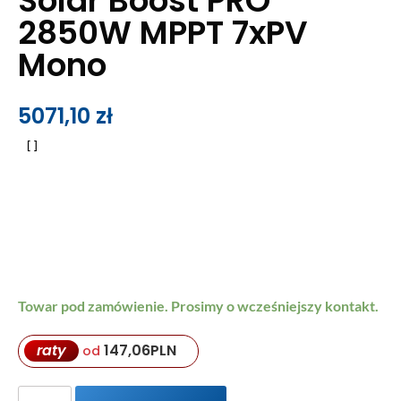
Solar Boost PRO
2850W MPPT 7xPV
Mono
5071,10
zł
Towar pod zamówienie. Prosimy o wcześniejszy kontakt.
raty
147,06
PLN
od