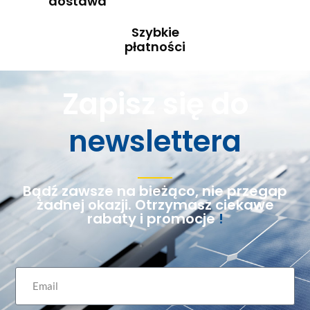
dostawa
Szybkie
płatności
Zapisz się do
newslettera
Bądź zawsze na bieżąco, nie przegap
żadnej okazji. Otrzymasz ciekawe
rabaty i promocje
!