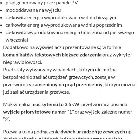
prąd generowany przez panele PV
moc oddawana na wyjściu
całkowita energia wyprodukowana w dniu bieżącym
całkowita energia wyprodukowana w dniu poprzednim
całkowita wyprodukowana energia (mierzona od pierwszego
włączenia)
Dodatkowo na wyświetlaczu prezentowane są w formie
komunikatów tekstowych bieżące zdarzenia
oraz wykryte
nieprawidłowości.
Prąd stały wytwarzany w panelach, którym nie można
bezpośrednio zasilać urządzeń grzewczych, zostaje w
przetwornicy
zamieniony na prąd przemienny
, którym można
już zasilać urządzenia grzewcze.
Maksymalna
moc sytemu to 3.5kW
, przetwornica posiada
wyjście priorytetowe numer “1”
oraz wyjście zależne numer
“2”.
Pozwala to na podłączenie
dwóch urządzeń grzewczych
np.
dwóch bojlerów, z których jeden będzie nagrzewany jako