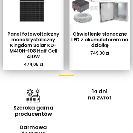
Panel fotowoltaiczny
Oświetlenie słoneczne
monokrystaliczny
LED z akumulatorem na
Kingdom Solar KD-
działkę
M410H-108 Half Cell
749,00
zł
410W
474,05
zł
14 dni
na zwrot
Szeroka gama
producentów
Darmowa