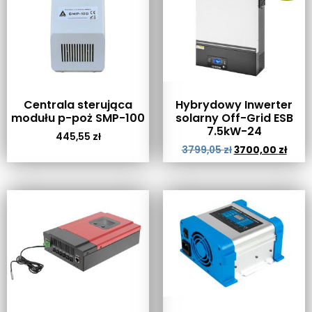
Centrala sterująca
Hybrydowy Inwerter
modułu p-poż SMP-100
solarny Off-Grid ESB
7.5kW-24
445,55
zł
3799,05
zł
3700,00
zł