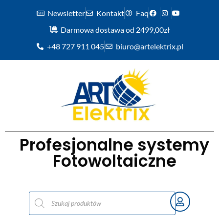
Newsletter
Kontakt
Faq
Darmowa dostawa od 2499,00zł
+48 727 911 045
biuro@artelektrix.pl
Profesjonalne systemy
Fotowoltaiczne