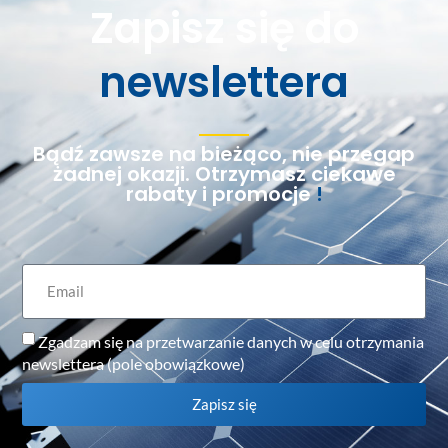
Zapisz się do
newslettera
Bądź zawsze na bieżąco, nie przegap
żadnej okazji. Otrzymasz ciekawe
rabaty i promocje
!
Zgadzam się na przetwarzanie danych w celu otrzymania
newslettera (pole obowiązkowe)
Zapisz się