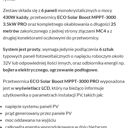
Zestaw składa się z
6 paneli
monokrystalicznych o mocy
430W każdy
, przetwornicy
ECO Solar Boost MPPT-3000
3.5kW PRO
oraz kompletnego okablowania o długości
25
metrów
zakończonego z jednej strony złączami
MC4
a z
drugiej konektorami oczkowymi do przetwornicy.
System jest prosty
, wymaga jedynie podłączenia
6 sztuk
typowych paneli fotowoltaicznych o napięciu roboczym około
32V lub odpowiedniej ilości innych, oraz odbiornika energii np.
bojlera elektrycznego, ogrzewanie podłogowe
.
Przetwornica
ECO Solar Boost MPPT-3000 PRO
wyposażona
jest w
wyświetlacz LCD
, który na bieżąco informuje
użytkownika o parametrach instalacji PV, takich jak:
napięcie systemu paneli PV
prąd generowany przez panele PV
moc oddawana na wyjściu
całkowita energia wyprodukowana w dniu bieżącym