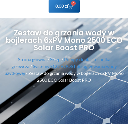
0
0,00
zł
Zestaw do grzania wody w
bojlerach 6xPV Mono 2500 ECO
Solar Boost PRO
Strona główna
/
Sklep
/
Pompy ciepła i technika
grzewcza
/
Systemy ECO BOOST do ogrzewania wody
użytkowej
/ Zestaw do grzania wody w bojlerach 6xPV Mono
2500 ECO Solar Boost PRO