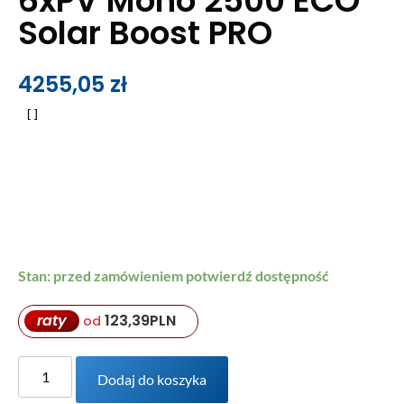
6xPV Mono 2500 ECO
Solar Boost PRO
4255,05
zł
Stan: przed zamówieniem potwierdź dostępność
raty
123,39
PLN
od
Dodaj do koszyka