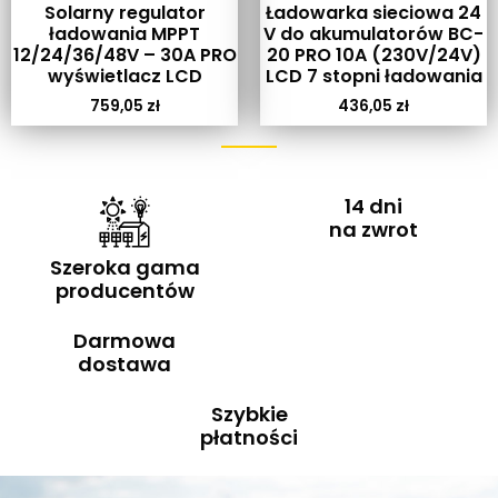
Solarny regulator
Ładowarka sieciowa 24
ładowania MPPT
V do akumulatorów BC-
12/24/36/48V – 30A PRO
20 PRO 10A (230V/24V)
wyświetlacz LCD
LCD 7 stopni ładowania
759,05
zł
436,05
zł
14 dni
na zwrot
Szeroka gama
producentów
Darmowa
dostawa
Szybkie
płatności