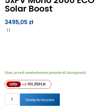
5xPV Mono 2000 ECO
Solar Boost
3495,05
zł
Stan: przed zamówieniem potwierdź dostępność
raty
101,35
PLN
od
Dodaj do koszyka