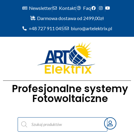
Newsletter
Kontakt
Faq
Darmowa dostawa od 2499,00zł
+48 727 911 045
biuro@artelektrix.pl
Profesjonalne systemy
Fotowoltaiczne