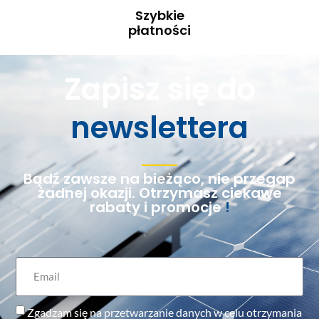
Szybkie
płatności
Zapisz się do
newslettera
Bądź zawsze na bieżąco, nie przegap
żadnej okazji. Otrzymasz ciekawe
rabaty i promocje
!
Zgadzam się na przetwarzanie danych w celu otrzymania