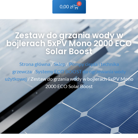
0
0,00
zł
Zestaw do grzania wody w
bojlerach 5xPV Mono 2000 ECO
Solar Boost
Strona główna
/
Sklep
/
Pompy ciepła i technika
grzewcza
/
Systemy ECO BOOST do ogrzewania wody
użytkowej
/ Zestaw do grzania wody w bojlerach 5xPV Mono
2000 ECO Solar Boost