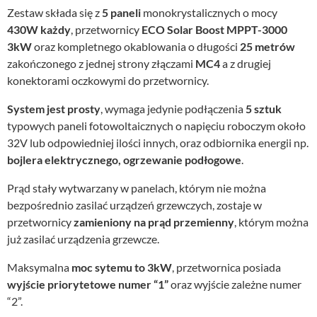
Zestaw składa się z
5 paneli
monokrystalicznych o mocy
430W każdy
, przetwornicy
ECO Solar Boost MPPT-3000
3kW
oraz kompletnego okablowania o długości
25 metrów
zakończonego z jednej strony złączami
MC4
a z drugiej
konektorami oczkowymi do przetwornicy.
System jest prosty
, wymaga jedynie podłączenia
5 sztuk
typowych paneli fotowoltaicznych o napięciu roboczym około
32V lub odpowiedniej ilości innych, oraz odbiornika energii np.
bojlera elektrycznego, ogrzewanie podłogowe
.
Prąd stały wytwarzany w panelach, którym nie można
bezpośrednio zasilać urządzeń grzewczych, zostaje w
przetwornicy
zamieniony na prąd przemienny
, którym można
już zasilać urządzenia grzewcze.
Maksymalna
moc sytemu to 3kW
, przetwornica posiada
wyjście priorytetowe numer “1”
oraz wyjście zależne numer
“2”.