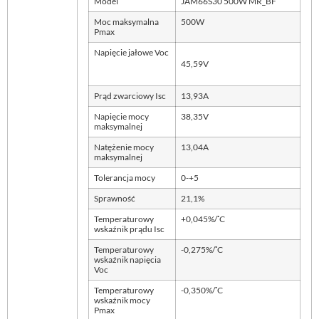
Model
JAM66S30 500W MR_BF
Moc maksymalna
500W
Pmax
Napięcie jałowe Voc
45,59V
Prąd zwarciowy Isc
13,93A
Napięcie mocy
38,35V
maksymalnej
Natężenie mocy
13,04A
maksymalnej
Tolerancja mocy
0-+5
Sprawność
21,1%
◦
Temperaturowy
+0,045%/
C
wskaźnik prądu Isc
◦
Temperaturowy
-0,275%/
C
wskaźnik napięcia
Voc
◦
Temperaturowy
-0,350%/
C
wskaźnik mocy
Pmax