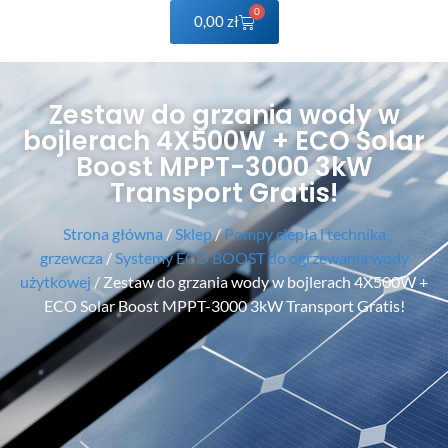
0
0,00
zł
Zestaw do grzania wody w
bojlerach 4X500W + ECO Solar
Boost MPPT-3000 3kW
Transport Gratis!
Strona główna
/
Sklep
/
Pompy ciepła i technika
grzewcza
/
Systemy ECO BOOST do ogrzewania wody
użytkowej
/ Zestaw do grzania wody w bojlerach 4X500W +
ECO Solar Boost MPPT-3000 3kW Transport Gratis!