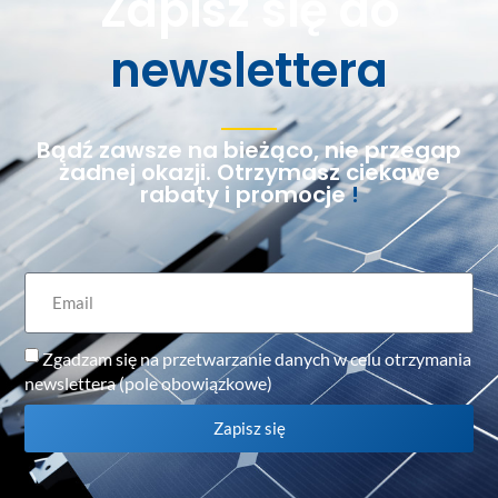
Zapisz się do
newslettera
Bądź zawsze na bieżąco, nie przegap
żadnej okazji. Otrzymasz ciekawe
rabaty i promocje
!
Zgadzam się na przetwarzanie danych w celu otrzymania
newslettera (pole obowiązkowe)
Zapisz się