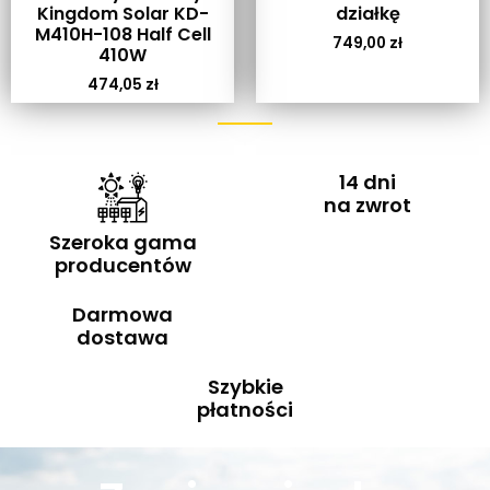
Kingdom Solar KD-
działkę
M410H-108 Half Cell
749,00
zł
410W
474,05
zł
14 dni
na zwrot
Szeroka gama
producentów
Darmowa
dostawa
Szybkie
płatności