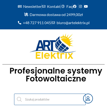
Newsletter
Kontakt
Faq
Darmowa dostawa od 2499,00zł
+48 727 911 045
biuro@artelektrix.pl
Profesjonalne systemy
Fotowoltaiczne