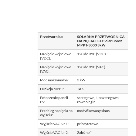
Przetwornica:
SOLARNA PRZETWORNICA
NAPIĘCIA
ECO Solar Boost
MPPT-3000
3kW
Napięcie wejściowe
120 do 350 (VDC)
[VDC]:
Napięcie wyjściowe
120 do 350 (VAC)
[VAC]:
Moc maksymalna:
3 kW
Funkcja MPPT:
TAK
Połączenie paneli
szeregowe, lub szeregowo
PV:
równoległe
Przebieg napięcia na
modyfikowany sinus
wyjściu:
Wyjście VAC Nr 1:
priorytetowe
Wyjście VAC Nr 2:
Zależne *