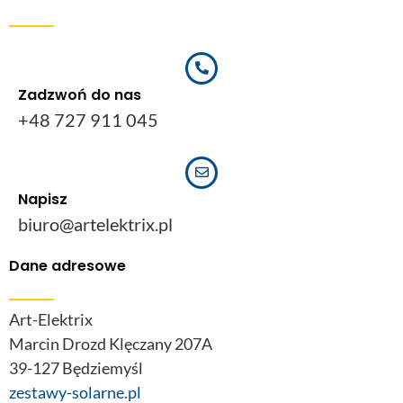
Zadzwoń do nas
+48 727 911 045
Napisz
biuro@artelektrix.pl
Dane adresowe
Art-Elektrix
Marcin Drozd Klęczany 207A
39-127 Będziemyśl
zestawy-solarne.pl