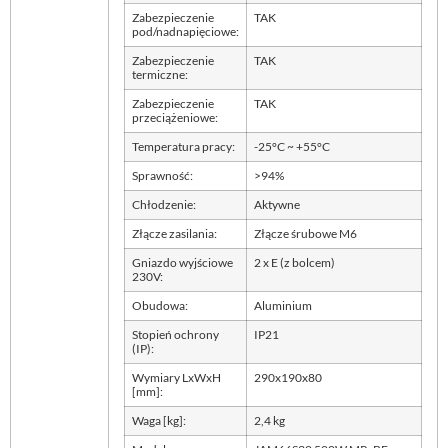
Zabezpieczenie
TAK
pod/nadnapięciowe:
Zabezpieczenie
TAK
termiczne:
Zabezpieczenie
TAK
przeciążeniowe:
Temperatura pracy:
-25°C ~ +55°C
Sprawność:
>94%
Chłodzenie:
Aktywne
Złącze zasilania:
Złącze śrubowe M6
Gniazdo wyjściowe
2 x E (z bolcem)
230V:
Obudowa:
Aluminium
Stopień ochrony
IP21
(IP):
Wymiary LxWxH
290x190x80
[mm]:
Waga [kg]:
2,4 kg