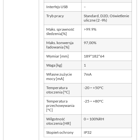
Interfejs USB
–
Tryb pracy
Standard, D2D, Oświetlenie
uliczne (2 -9h)
Maks. sprawność
>99.9%
śledzenia[%]
Maks. konwersja
97,00%
ładowania [%]
Wymiar [mm]
189*182*64
Waga [kg]
1
Własne zużycie
7mA
mocy [mA]
Temperatura
-20 ~ +50°C
otoczenia [°C]
Temperatura
-25 ~ +80°C
przechowywania
[°C]
Wilgotność
0 ~ 100%RH
otoczenia [HR]
Stopień ochrony
IP32