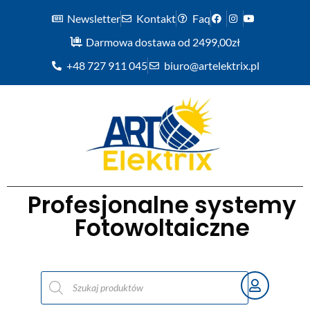
Newsletter
Kontakt
Faq
Darmowa dostawa od 2499,00zł
+48 727 911 045
biuro@artelektrix.pl
Profesjonalne systemy
Fotowoltaiczne