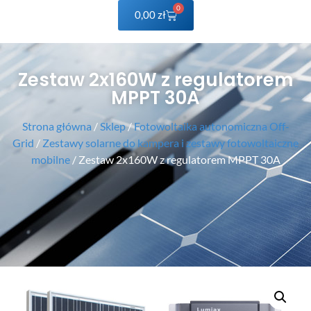
0
0,00
zł
Zestaw 2x160W z regulatorem
MPPT 30A
Strona główna
/
Sklep
/
Fotowoltaika autonomiczna Off-
Grid
/
Zestawy solarne do kampera i zestawy fotowoltaiczne
mobilne
/ Zestaw 2x160W z regulatorem MPPT 30A