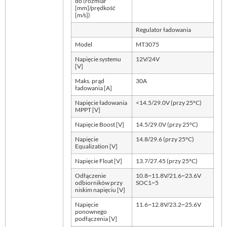
do (rozmiar
[mm]/prędkość
[m/s])
Regulator ładowania
Model
MT3075
Napięcie systemu
12V/24V
[V]
Maks. prąd
30A
ładowania [A]
Napięcie ładowania
<14.5/29.0V (przy 25°C)
MPPT [V]
Napięcie Boost [V]
14.5/29.0V (przy 25°C)
Napięcie
14.8/29.6 (przy 25°C)
Equalization [V]
Napięcie Float [V]
13.7/27.45 (przy 25°C)
Odłączenie
10.8~11.8V/21.6~23.6V
odbiorników przy
SOC1~5
niskim napięciu [V]
Napięcie
11.6~12.8V/23.2~25.6V
ponownego
podłączenia [V]