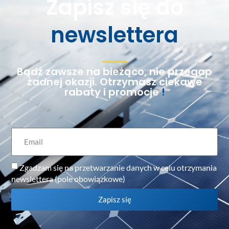
Zapisz się do
newslettera
Bądź zawsze na bieżąco, nie przegap
żadnej okazji. Otrzymasz ciekawe
rabaty i promocje
!
Zgadzam się na przetwarzanie danych w celu otrzymania
newslettera (pole obowiązkowe)
Zapisz się