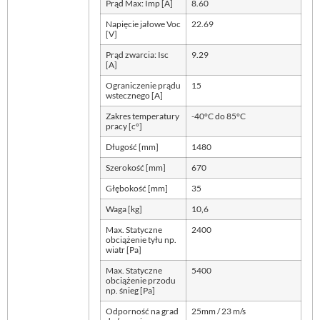
Prąd Max: Imp [A]
8.60
Napięcie jałowe Voc
22.69
[V]
Prąd zwarcia: Isc
9.29
[A]
Ograniczenie prądu
15
wstecznego [A]
Zakres temperatury
-40°C do 85°C
pracy [c°]
Długość [mm]
1480
Szerokość [mm]
670
Głębokość [mm]
35
Waga [kg]
10,6
Max. Statyczne
2400
obciążenie tyłu np.
wiatr [Pa]
Max. Statyczne
5400
obciążenie przodu
np. śnieg [Pa]
Odporność na grad
25mm / 23 m/s