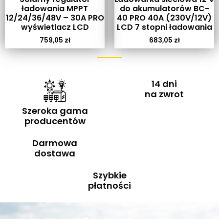
ładowania MPPT
do akumulatorów BC-
12/24/36/48V – 30A PRO
40 PRO 40A (230V/12V)
wyświetlacz LCD
LCD 7 stopni ładowania
759,05
zł
683,05
zł
14 dni
na zwrot
Szeroka gama
producentów
Darmowa
dostawa
Szybkie
płatności