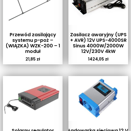
Przewód zasilający
Zasilacz awaryjny (UPS
systemu p-poż –
+ AVR) 12V UPS-4000SR
(WIĄZKA) WZK-200 – 1
Sinus 4000W/2000W
moduł
12V/230V 4kW
21,85
zł
1424,05
zł
Solarny regulator
Ładowarka sieciowa 12 V