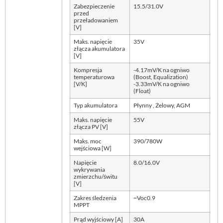
Zabezpieczenie
15.5/31.0V
przed
przeładowaniem
[V]
Maks. napięcie
35V
złącza akumulatora
[V]
Kompresja
-4.17mV/K na ogniwo
temperaturowa
(Boost, Equalization)
[V/K]
-3.33mV/K na ogniwo
(Float)
Typ akumulatora
Płynny , Żelowy, AGM
Maks. napięcie
55V
złącza PV [V]
Maks. moc
390/780W
wejściowa [W]
Napięcie
8.0/16.0V
wykrywania
zmierzchu/świtu
[V]
Zakres śledzenia
~Voc0.9
MPPT
Prąd wyjściowy [A]
30A