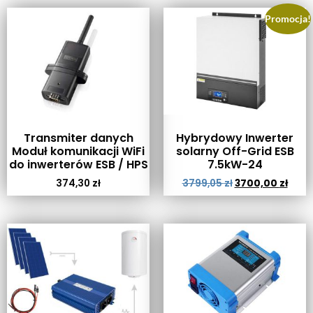
Promocja!
Transmiter danych
Hybrydowy Inwerter
Moduł komunikacji WiFi
solarny Off-Grid ESB
do inwerterów ESB / HPS
7.5kW-24
374,30
zł
3799,05
zł
3700,00
zł