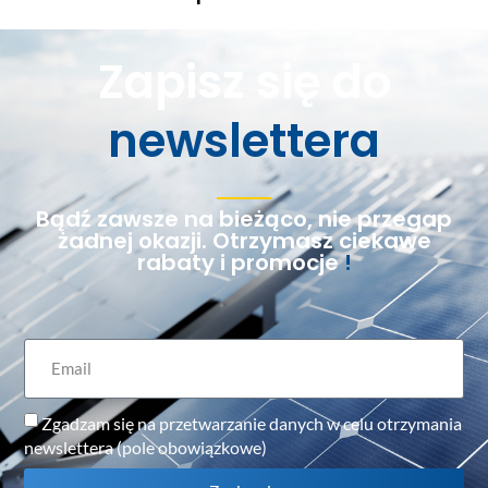
Zapisz się do
newslettera
Bądź zawsze na bieżąco, nie przegap
żadnej okazji. Otrzymasz ciekawe
rabaty i promocje
!
Zgadzam się na przetwarzanie danych w celu otrzymania
newslettera (pole obowiązkowe)