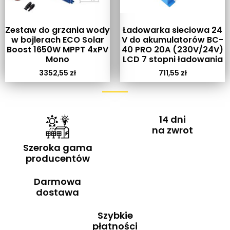
Zestaw do grzania wody
Ładowarka sieciowa 24
w bojlerach ECO Solar
V do akumulatorów BC-
Boost 1650W MPPT 4xPV
40 PRO 20A (230V/24V)
Mono
LCD 7 stopni ładowania
3352,55
zł
711,55
zł
14 dni
na zwrot
Szeroka gama
producentów
Darmowa
dostawa
Szybkie
płatności