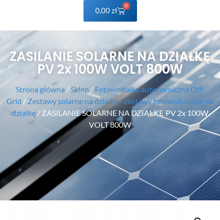
0
0,00
zł
ZASILANIE SOLARNE NA DZIAŁKĘ
PV 2x 100W VOLT 800W
Strona główna
/
Sklep
/
Fotowoltaika autonomiczna Off-
Grid
/
Zestawy solarne na działkę - zestawy fotowoltaiczne na
działkę
/ ZASILANIE SOLARNE NA DZIAŁKĘ PV 2x 100W
VOLT 800W