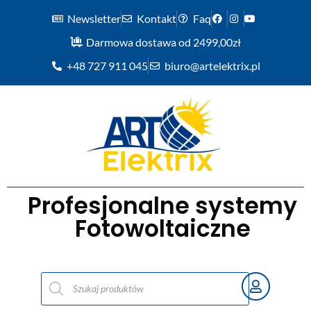
Newsletter
Kontakt
Faq
Darmowa dostawa od 2499,00zł
+48 727 911 045
biuro@artelektrix.pl
Profesjonalne systemy
Fotowoltaiczne