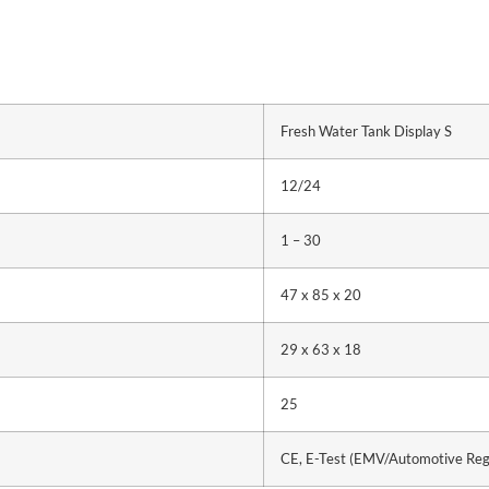
Fresh Water Tank Display S
12/24
1 – 30
47 x 85 x 20
29 x 63 x 18
25
CE, E-Test (EMV/Automotive Reg