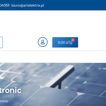
 045
biuro@artelektrix.pl
0
0,00
zł
tronic
ronic