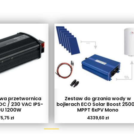
a przetwornica
Zestaw do grzania wody w
VDC / 230 VAC IPS-
bojlerach ECO Solar Boost 250
0U 1200W
MPPT 6xPV Mono
75,75
zł
4339,60
zł