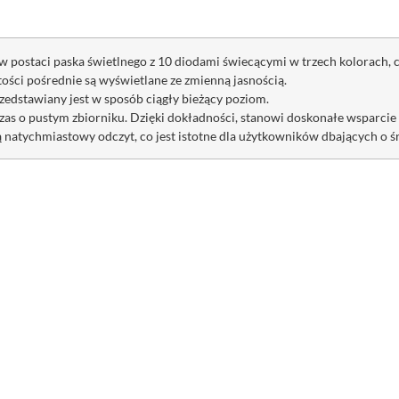
y w postaci paska świetlnego z 10 diodami świecącymi w trzech kolorach
tości pośrednie są wyświetlane ze zmienną jasnością.
rzedstawiany jest w sposób ciągły bieżący poziom.
czas o pustym zbiorniku. Dzięki dokładności, stanowi doskonałe wsparcie
ją natychmiastowy odczyt, co jest istotne dla użytkowników dbających o 