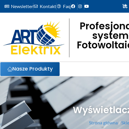
Newsletter
Kontakt
Faq
Profesjon
system
Fotowolta
Nasze Produkty
Wyświetlacz
Strona główna
/
Skl