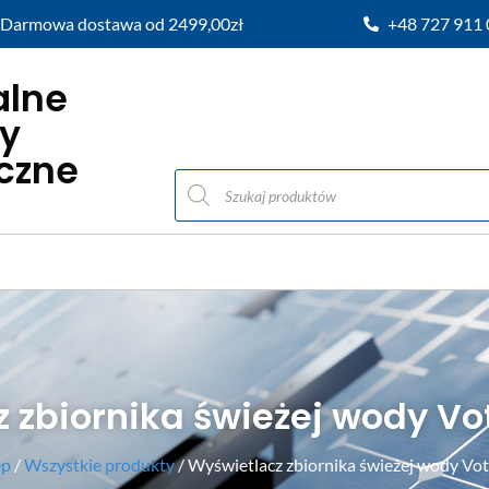
Darmowa dostawa od 2499,00zł
+48 727 911
alne
y
iczne
 zbiornika świeżej wody Vo
ep
/
Wszystkie produkty
/ Wyświetlacz zbiornika świeżej wody Vot