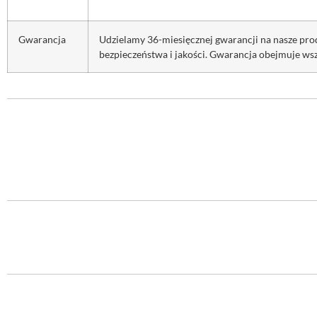
Gwarancja
Udzielamy 36-miesięcznej gwarancji na nasze pr
bezpieczeństwa i jakości. Gwarancja obejmuje ws