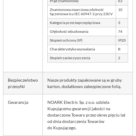
Prąd znamionowy
63
Znamionowa zwarciowa zdolność
10
łączeniowa Icu IEC 60947-2 przy 230 V
Kategoria przeciwprzepięciowa
3
Głębokość wbudowania
74
Stopień ochrony (IP)
IP20
Charakterystyka wyzwalania
B
Stopień zanieczyszczenia
2
Bezpieczeństwo
Nasze produkty zapakowane są w gruby
przesyłki
karton, dodatkowo zabezpieczone folią.
Gwarancja
NOARK Electric Sp. z o.o. udziela
Kupującemu gwarancji jakości na
dostarczone Towary przez okres pięciu lat
od dnia dostarczenia Towarów
do Kupującego.