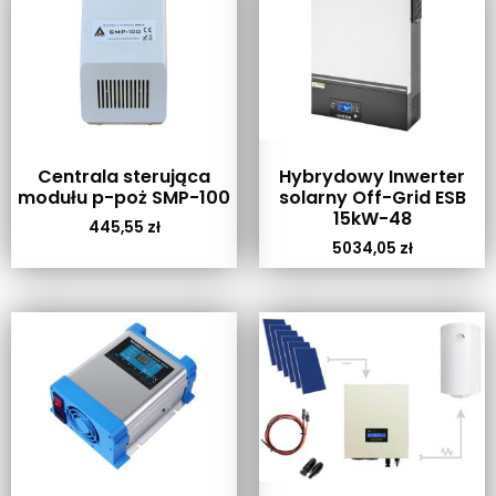
Centrala sterująca
Hybrydowy Inwerter
modułu p-poż SMP-100
solarny Off-Grid ESB
15kW-48
445,55
zł
5034,05
zł