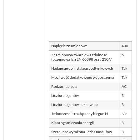
Napięcie znamionowe
400
Znamionowa zwarciowa zdolność
6
łączeniowa Icn EN 60898 przy 230 V
Nadaje się do instalacji podtynkowych
Tak
Możliwość dodatkowego wyposażenia
Tak
Rodzaj napięcia
AC
Liczba biegunów
3
Liczba biegunów (całkowita)
3
Jednocześnie rozłączany biegun N
Nie
Klasa ograniczania energii
3
Szerokość wyrażona liczbą modułów
3