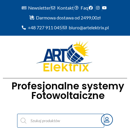
Newsletter
Kontakt
Faq
Darmowa dostawa od 2499,00zł
+48 727 911 045
biuro@artelektrix.pl
Profesjonalne systemy
Fotowoltaiczne