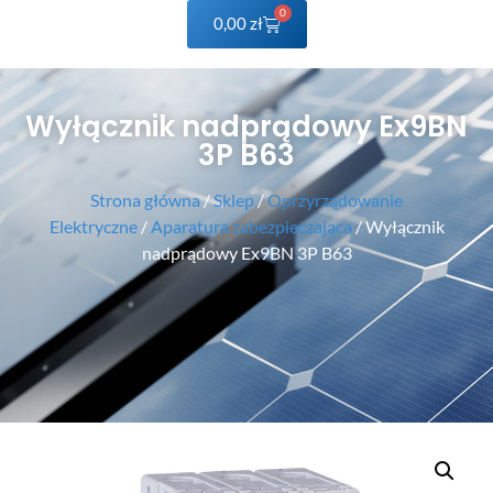
0
0,00
zł
Wyłącznik nadprądowy Ex9BN
3P B63
Strona główna
/
Sklep
/
Oprzyrządowanie
Elektryczne
/
Aparatura zabezpieczająca
/ Wyłącznik
nadprądowy Ex9BN 3P B63