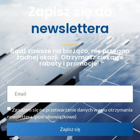
Zapisz się do
newslettera
Bądź zawsze na bieżąco, nie przegap
żadnej okazji. Otrzymasz ciekawe
rabaty i promocje
!
Zgadzam się na przetwarzanie danych w celu otrzymania
newslettera (pole obowiązkowe)
Zapisz się