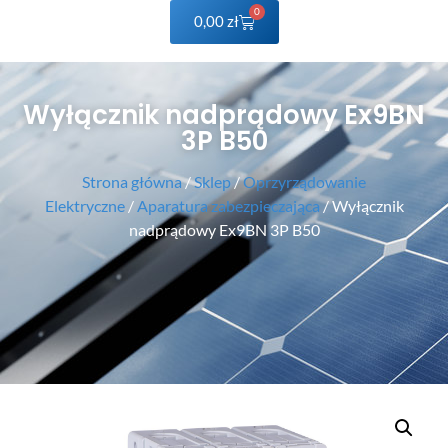
0
0,00
zł
Wyłącznik nadprądowy Ex9BN
3P B50
Strona główna
/
Sklep
/
Oprzyrządowanie
Elektryczne
/
Aparatura zabezpieczająca
/ Wyłącznik
nadprądowy Ex9BN 3P B50