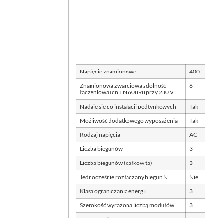
Napięcie znamionowe
400
Znamionowa zwarciowa zdolność
6
łączeniowa Icn EN 60898 przy 230 V
Nadaje się do instalacji podtynkowych
Tak
Możliwość dodatkowego wyposażenia
Tak
Rodzaj napięcia
AC
Liczba biegunów
3
Liczba biegunów (całkowita)
3
Jednocześnie rozłączany biegun N
Nie
Klasa ograniczania energii
3
Szerokość wyrażona liczbą modułów
3