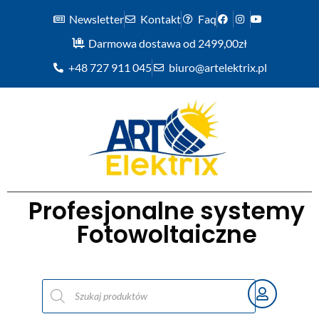
Newsletter
Kontakt
Faq
Darmowa dostawa od 2499,00zł
+48 727 911 045
biuro@artelektrix.pl
Profesjonalne systemy
Fotowoltaiczne