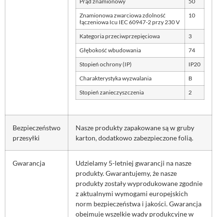
Prąd znamionowy
50
Znamionowa zwarciowa zdolność
10
łączeniowa Icu IEC 60947-2 przy 230 V
Kategoria przeciwprzepięciowa
3
Głębokość wbudowania
74
Stopień ochrony (IP)
IP20
Charakterystyka wyzwalania
B
Stopień zanieczyszczenia
2
Bezpieczeństwo
Nasze produkty zapakowane są w gruby
przesyłki
karton, dodatkowo zabezpieczone folią.
Gwarancja
Udzielamy 5-letniej gwarancji na nasze
produkty. Gwarantujemy, że nasze
produkty zostały wyprodukowane zgodnie
z aktualnymi wymogami europejskich
norm bezpieczeństwa i jakości. Gwarancja
obejmuje wszelkie wady produkcyjne w