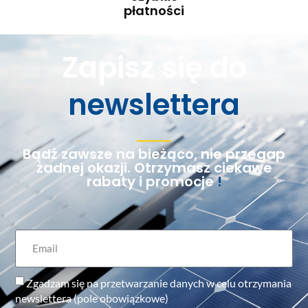
płatności
Zapisz się do
newslettera
Bądź zawsze na bieżąco, nie przegap
żadnej okazji. Otrzymasz ciekawe
rabaty i promocje
!
Zgadzam się na przetwarzanie danych w celu otrzymania
newslettera (pole obowiązkowe)