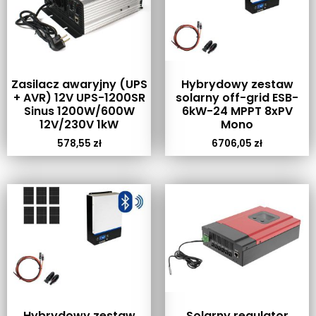
Zasilacz awaryjny (UPS
Hybrydowy zestaw
+ AVR) 12V UPS-1200SR
solarny off-grid ESB-
Sinus 1200W/600W
6kW-24 MPPT 8xPV
12V/230V 1kW
Mono
578,55
zł
6706,05
zł
Hybrydowy zestaw
Solarny regulator