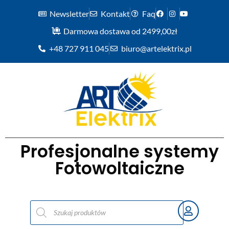
Newsletter
Kontakt
Faq
Darmowa dostawa od 2499,00zł
+48 727 911 045
biuro@artelektrix.pl
Profesjonalne systemy
Fotowoltaiczne