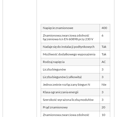
Napięcie znamionowe
400
Znamionowa zwarciowa zdolność
6
łączeniowa Icn EN 60898 przy 230 V
Nadaje się do instalacji podtynkowych
Tak
Możliwość dodatkowego wyposażenia
Tak
Rodzaj napięcia
AC
Liczba biegunów
3
Liczba biegunów (całkowita)
3
Jednocześnie rozłączany biegun N
Nie
Klasa ograniczania energii
3
Szerokość wyrażona liczbą modułów
3
Prąd znamionowy
20
Znamionowa zwarciowa zdolność
10