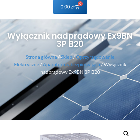
0
0,00
zł
Wyłącznik nadprądowy Ex9BN
3P B20
Strona główna
/
Sklep
/
Oprzyrządowanie
Elektryczne
/
Aparatura zabezpieczająca
/ Wyłącznik
nadprądowy Ex9BN 3P B20