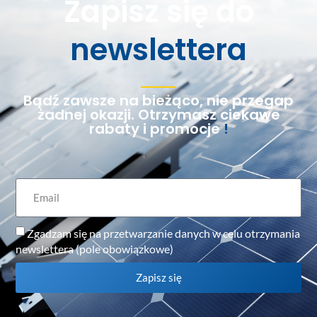
Zapisz się do
newslettera
Bądź zawsze na bieżąco, nie przegap
żadnej okazji. Otrzymasz ciekawe
rabaty i promocje
!
Zgadzam się na przetwarzanie danych w celu otrzymania
newslettera (pole obowiązkowe)
Zapisz się