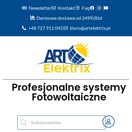
Newsletter
Kontakt
Faq
Darmowa dostawa od 2499,00zł
+48 727 911 045
biuro@artelektrix.pl
Profesjonalne systemy
Fotowoltaiczne