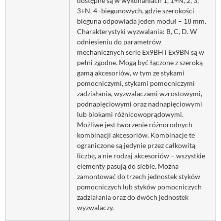
dostępne są w wykonaniach 1, 1+N, 2, 3,
3+N, 4 -biegunowych, gdzie szerokości
bieguna odpowiada jeden moduł – 18 mm.
Charakterystyki wyzwalania: B, C, D. W
odniesieniu do parametrów
mechanicznych serie Ex9BH i Ex9BN są w
pełni zgodne. Mogą być łączone z szeroką
gamą akcesoriów, w tym ze stykami
pomocniczymi, stykami pomocniczymi
zadziałania, wyzwalaczami wzrostowymi,
podnapięciowymi oraz nadnapięciowymi
lub blokami różnicowoprądowymi.
Możliwe jest tworzenie różnorodnych
kombinacji akcesoriów. Kombinacje te
ograniczone są jedynie przez całkowitą
liczbę, a nie rodzaj akcesoriów – wszystkie
elementy pasują do siebie. Można
zamontować do trzech jednostek styków
pomocniczych lub styków pomocniczych
zadziałania oraz do dwóch jednostek
wyzwalaczy.