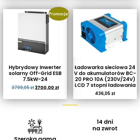
Promocja!
Hybrydowy Inwerter
Ładowarka sieciowa 24
solarny Off-Grid ESB
V do akumulatorów BC-
7.5kW-24
20 PRO 10A (230V/24V)
LCD 7 stopni ładowania
3799,05
zł
3700,00
zł
436,05
zł
14 dni
na zwrot
Szeroka gama