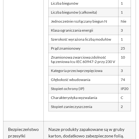
Liczba biegunów
1
Liczba biegunów (całkowita)
1
Jednocześnie rozłączany biegun N
Nie
Klasa ograniczania energii
3
Szerokość wyrażona liczbą modułów
1
Prąd znamionowy
25
Znamionowa zwarciowa zdolność
10
łączeniowa Icu IEC 60947-2 przy 230 V
Kategoria przeciwprzepięciowa
3
Głębokość wbudowania
74
Stopień ochrony (IP)
IP20
Charakterystyka wyzwalania
C
Stopień zanieczyszczenia
2
Bezpieczeństwo
Nasze produkty zapakowane są w gruby
przesyłki
karton, dodatkowo zabezpieczone folią.