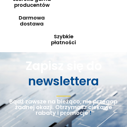
producentów
Darmowa
dostawa
Szybkie
płatności
Zapisz się do
newslettera
Bądź zawsze na bieżąco, nie przegap
żadnej okazji. Otrzymasz ciekawe
rabaty i promocje
!