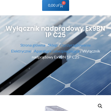
0
0,00
zł
Wyłącznik nadprądowy Ex9BN
1P C25
Strona główna
/
Sklep
/
Oprzyrządowanie
Elektryczne
/
Aparatura zabezpieczająca
/ Wyłącznik
nadprądowy Ex9BN 1P C25