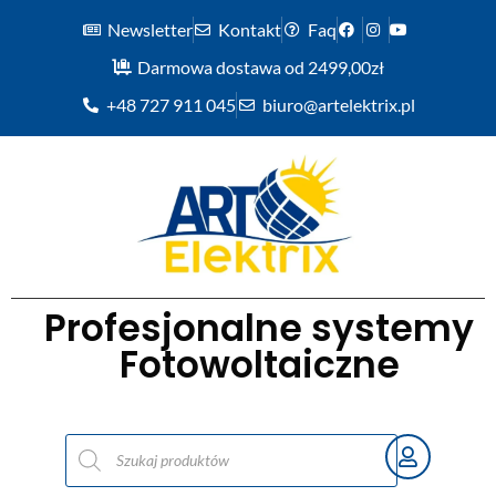
Newsletter
Kontakt
Faq
Darmowa dostawa od 2499,00zł
+48 727 911 045
biuro@artelektrix.pl
Profesjonalne systemy
Fotowoltaiczne