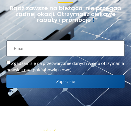
Bądź zawsze na bieżąco, nie przegap
żadnej okazji. Otrzymasz ciekawe
rabaty i promocje
!
Zgadzam się na przetwarzanie danych w celu otrzymania
newslettera (pole obowiązkowe)
Zapisz się