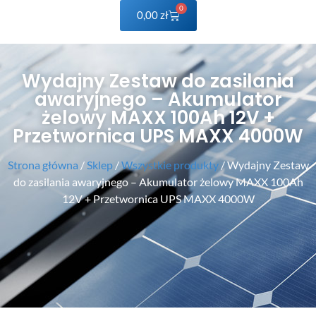
0
0,00
zł
Wydajny Zestaw do zasilania
awaryjnego – Akumulator
żelowy MAXX 100Ah 12V +
Przetwornica UPS MAXX 4000W
Strona główna
/
Sklep
/
Wszystkie produkty
/ Wydajny Zestaw
do zasilania awaryjnego – Akumulator żelowy MAXX 100Ah
12V + Przetwornica UPS MAXX 4000W