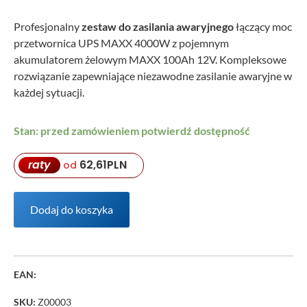
Profesjonalny
zestaw do zasilania awaryjnego
łączący moc
przetwornica UPS MAXX 4000W z pojemnym
akumulatorem żelowym MAXX 100Ah 12V. Kompleksowe
rozwiązanie zapewniające niezawodne zasilanie awaryjne w
każdej sytuacji.
Stan: przed zamówieniem potwierdź dostępność
raty
62,61
PLN
od
Dodaj do koszyka
EAN:
SKU:
Z00003