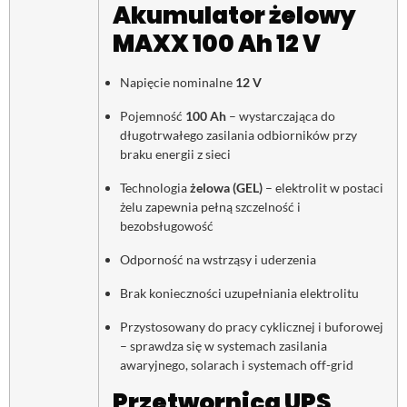
Akumulator żelowy
MAXX 100 Ah 12 V
Napięcie nominalne
12 V
Pojemność
100 Ah
– wystarczająca do
długotrwałego zasilania odbiorników przy
braku energii z sieci
Technologia
żelowa (GEL)
– elektrolit w postaci
żelu zapewnia pełną szczelność i
bezobsługowość
Odporność na wstrząsy i uderzenia
Brak konieczności uzupełniania elektrolitu
Przystosowany do pracy cyklicznej i buforowej
– sprawdza się w systemach zasilania
awaryjnego, solarach i systemach off-grid
Przetwornica UPS