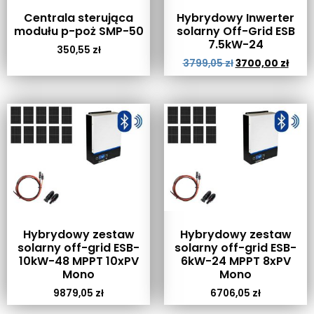
Centrala sterująca
Hybrydowy Inwerter
modułu p-poż SMP-50
solarny Off-Grid ESB
7.5kW-24
350,55
zł
3799,05
zł
3700,00
zł
Hybrydowy zestaw
Hybrydowy zestaw
solarny off-grid ESB-
solarny off-grid ESB-
10kW-48 MPPT 10xPV
6kW-24 MPPT 8xPV
Mono
Mono
9879,05
zł
6706,05
zł