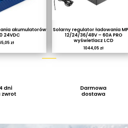
wania akumulatorów
Solarny regulator ładowania M
10 24VDC
12/24/36/48V – 60A PRO
wyświetlacz LCD
65,05
zł
1044,05
zł
4 dni
Darmowa
 zwrot
dostawa