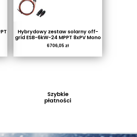
PPT
Hybrydowy zestaw solarny off-
grid ESB-6kW-24 MPPT 8xPV Mono
6706,05
zł
Szybkie
płatności