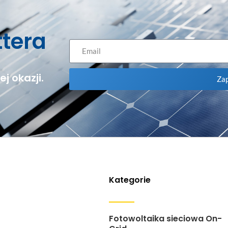
ttera
j okazji.
Zap
Kategorie
Fotowoltaika sieciowa On-