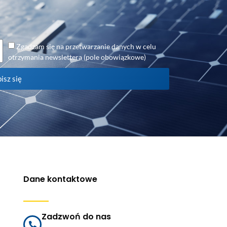
Zgadzam się na przetwarzanie danych w celu
otrzymania newslettera (pole obowiązkowe)
isz się
Dane kontaktowe
Zadzwoń do nas