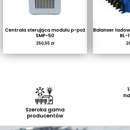
Centrala sterująca modułu p-poż
Balanser łado
SMP-50
BL-
350,55
zł
2
1
na
Szeroka gama
producentów