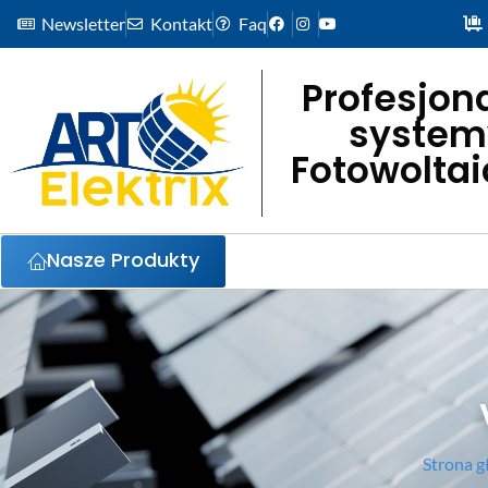
Newsletter
Kontakt
Faq
Profesjon
system
Fotowolta
Nasze Produkty
Strona 