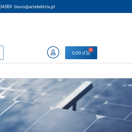
 045
biuro@artelektrix.pl
0
0,00
zł