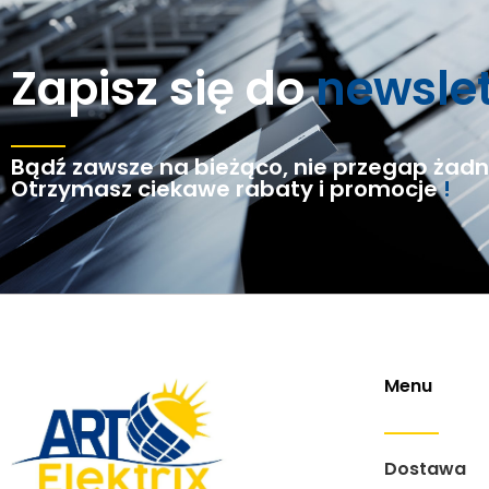
Zapisz się do
newsle
Bądź zawsze na bieżąco, nie przegap żadne
Otrzymasz ciekawe rabaty i promocje
!
Menu
Dostawa