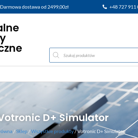
Darmowa dostawa od 2499,00zł
+48 727 911
alne
y
iczne
Votronic D+ Simulator
główna
/
Sklep
/
Wszystkie produkty
/ Votronic D+ Simulator