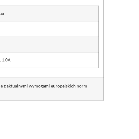
tor
6
. 1.0A
nie z aktualnymi wymogami europejskich norm