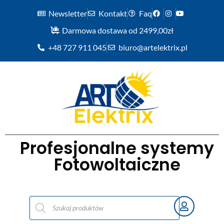
Newsletter
Kontakt
Faq
Darmowa dostawa od 2499,00zł
+48 727 911 045
biuro@artelektrix.pl
Profesjonalne systemy
Fotowoltaiczne