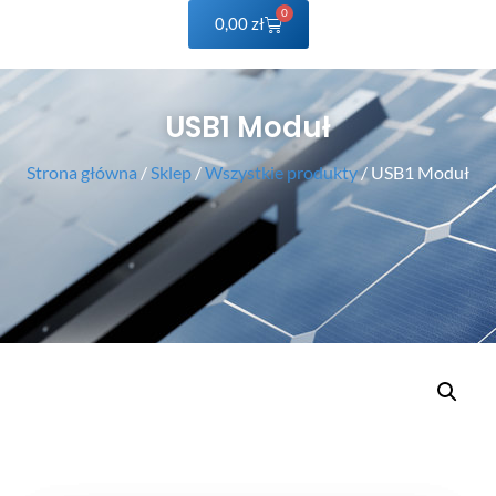
0
0,00
zł
USB1 Moduł
Strona główna
/
Sklep
/
Wszystkie produkty
/ USB1 Moduł