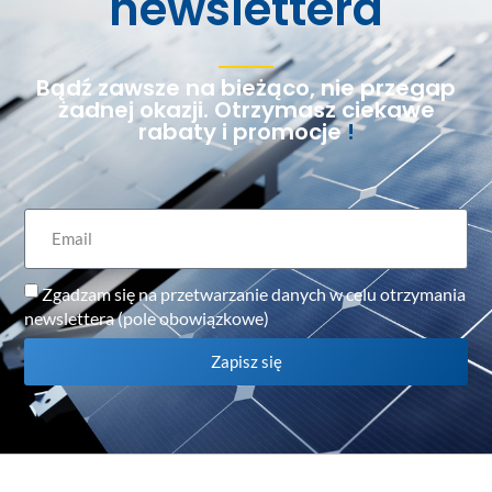
newslettera
Bądź zawsze na bieżąco, nie przegap
żadnej okazji. Otrzymasz ciekawe
rabaty i promocje
!
Zgadzam się na przetwarzanie danych w celu otrzymania
newslettera (pole obowiązkowe)
Zapisz się