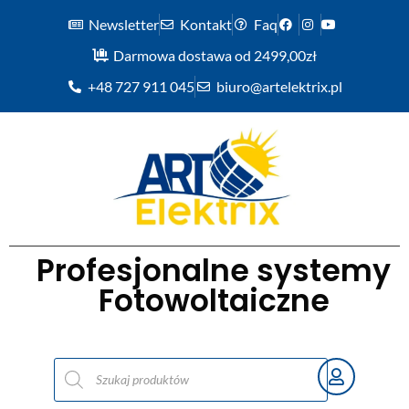
Newsletter
Kontakt
Faq
Darmowa dostawa od 2499,00zł
+48 727 911 045
biuro@artelektrix.pl
Profesjonalne systemy
Fotowoltaiczne