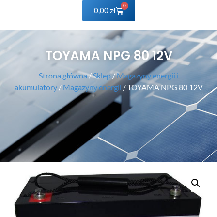
0
0,00
zł
TOYAMA NPG 80 12V
Strona główna
/
Sklep
/
Magazyny energii i
akumulatory
/
Magazyny energii
/ TOYAMA NPG 80 12V