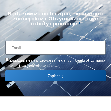
Bądź zawsze na bieżąco, nie przegap
żadnej okazji. Otrzymasz ciekawe
rabaty i promocje
!
Zgadzam się na przetwarzanie danych w celu otrzymania
newslettera (pole obowiązkowe)
Zapisz się