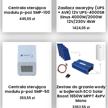
Centrala sterująca
Zasilacz awaryjny (UPS
modułu p-poż SMP-100
+ AVR) 12V UPS-4000SR
Sinus 4000W/2000W
445,55
zł
12V/230V 4kW
1424,05
zł
Centrala sterująca
Zestaw do grzania wody
modułu p-poż SMP-50
w bojlerach ECO Solar
Boost 1650W MPPT 4xPV
350,55
zł
Mono
3352,55
zł