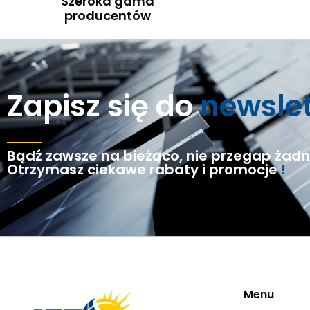
Szeroka gama
producentów
Zapisz się do
newsle
Bądź zawsze na bieżąco, nie przegap żadne
Otrzymasz ciekawe rabaty i promocje
!
Menu