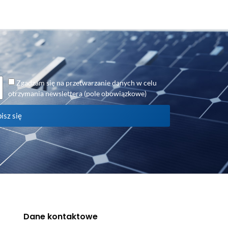
Zgadzam się na przetwarzanie danych w celu
otrzymania newslettera (pole obowiązkowe)
isz się
Dane kontaktowe