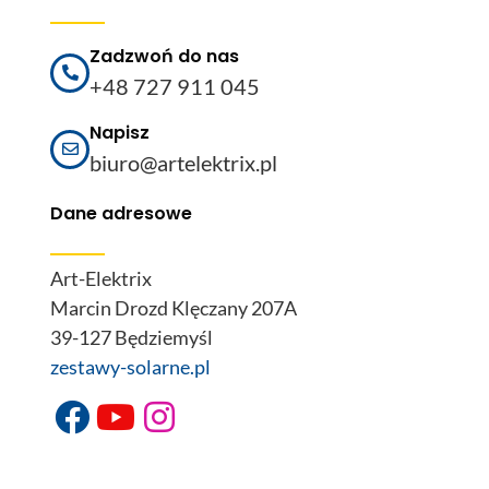
Zadzwoń do nas
+48 727 911 045
Napisz
biuro@artelektrix.pl
Dane adresowe
Art-Elektrix
Marcin Drozd Klęczany 207A
39-127 Będziemyśl
zestawy-solarne.pl