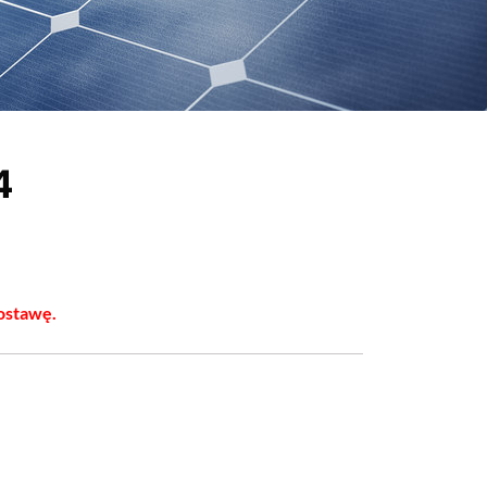
4
ostawę.