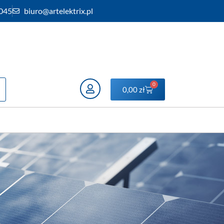
 045
biuro@artelektrix.pl
0
0,00
zł