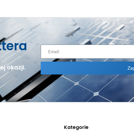
ttera
j okazji.
Zap
Kategorie