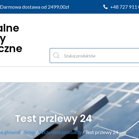
Darmowa dostawa od 2499,00zł
+48 727 911
alne
y
iczne
Test przlewy 24
na główna
/
Sklep
/
Wszystkie produkty
/ Test przlewy 24