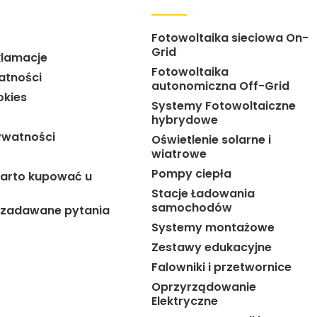
Fotowoltaika sieciowa On-
Grid
klamacje
Fotowoltaika
atności
autonomiczna Off-Grid
okies
Systemy Fotowoltaiczne
hybrydowe
ywatności
Oświetlenie solarne i
wiatrowe
Pompy ciepła
arto kupować u
Stacje Ładowania
samochodów
j zadawane pytania
Systemy montażowe
Zestawy edukacyjne
Falowniki i przetwornice
Oprzyrządowanie
Elektryczne