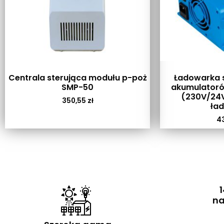
Centrala sterująca modułu p-poż
Ładowarka s
SMP-50
akumulatoró
(230V/24V
350,55
zł
ła
4
1
na