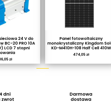
ieciowa 24 V do
Panel fotowoltaiczny
w BC-20 PRO 10A
monokrystaliczny Kingdom Sol
) LCD 7 stopni
KD-M410H-108 Half Cell 410W
dowania
474,05
zł
36,05
zł
4 dni
Darmowa
 zwrot
dostawa