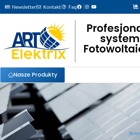
Newsletter
Kontakt
Faq
Profesjon
system
Fotowolta
Nasze Produkty
Stro