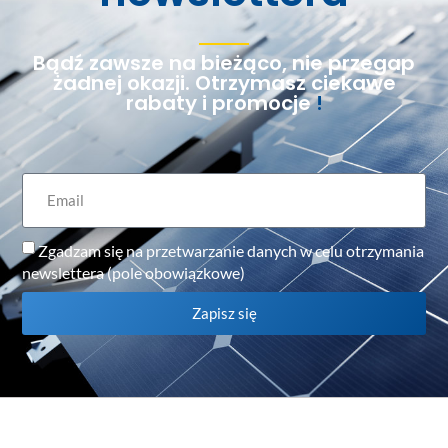
Bądź zawsze na bieżąco, nie przegap
żadnej okazji. Otrzymasz ciekawe
rabaty i promocje
!
Zgadzam się na przetwarzanie danych w celu otrzymania
newslettera (pole obowiązkowe)
Zapisz się