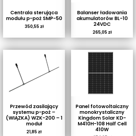
Centrala sterująca
Balanser ładowania
modułu p-poż SMP-50
akumulatorów BL-10
24VDC
350,55
zł
265,05
zł
Przewód zasilający
Panel fotowoltaiczny
systemu p-poż –
monokrystaliczny
(WIĄZKA) WZK-200 – 1
Kingdom Solar KD-
moduł
M410H-108 Half Cell
410W
21,85
zł