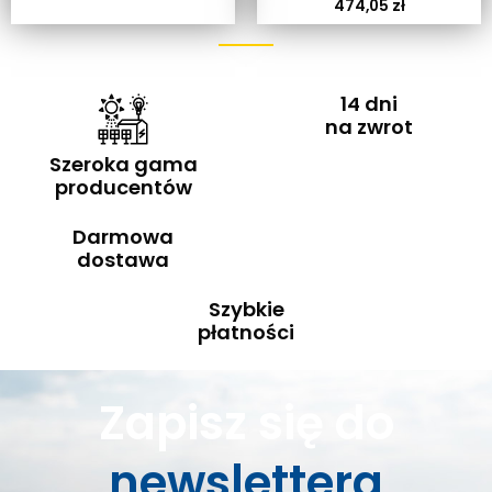
474,05
zł
14 dni
na zwrot
Szeroka gama
producentów
Darmowa
dostawa
Szybkie
płatności
Zapisz się do
newslettera