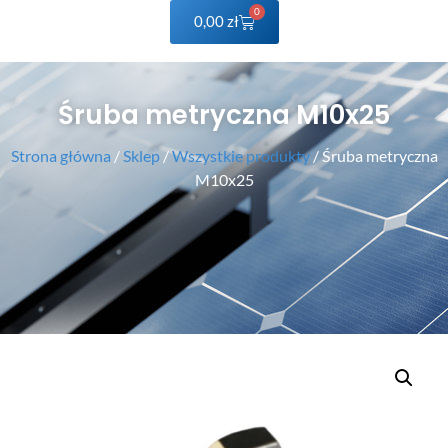
0
0,00
zł
Śruba metryczna M10x25
Strona główna
/
Sklep
/
Wszystkie produkty
/ Śruba metryczna
M10x25