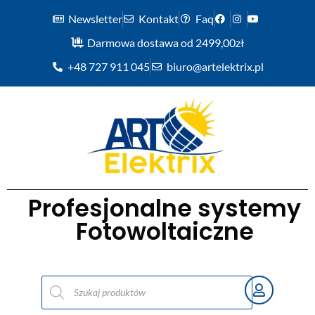
Newsletter
Kontakt
Faq
Darmowa dostawa od 2499,00zł
+48 727 911 045
biuro@artelektrix.pl
Profesjonalne systemy
Fotowoltaiczne