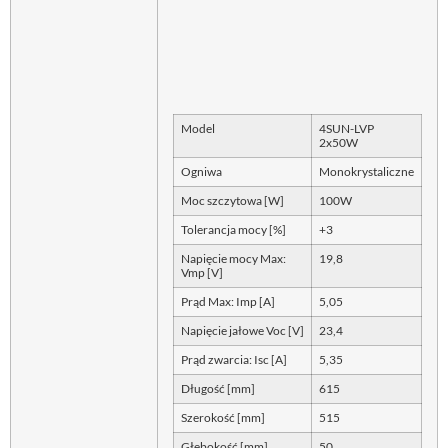
Model
4SUN-LVP
2x50W
Ogniwa
Monokrystaliczne
Moc szczytowa [W]
100W
Tolerancja mocy [%]
+3
Napięcie mocy Max:
19,8
Vmp [V]
Prąd Max: Imp [A]
5,05
Napięcie jałowe Voc [V]
23,4
Prąd zwarcia: Isc [A]
5,35
Długość [mm]
615
Szerokość [mm]
515
Głębokość [mm]
50