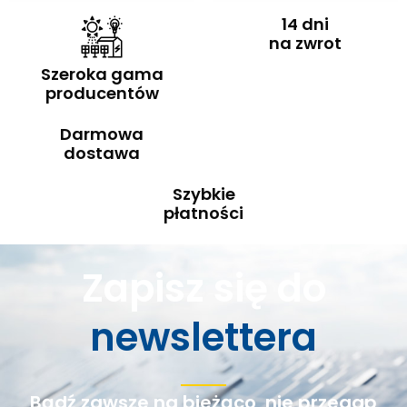
14 dni
na zwrot
Szeroka gama
producentów
Darmowa
dostawa
Szybkie
płatności
Zapisz się do
newslettera
Bądź zawsze na bieżąco, nie przegap