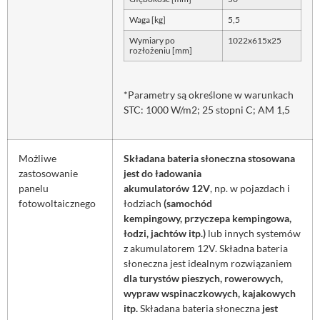
Waga [kg]
5,5
Wymiary po
1022x615x25
rozłożeniu [mm]
*Parametry są określone w warunkach
STC: 1000 W/m2; 25 stopni C; AM 1,5
Możliwe
Składana bateria słoneczna stosowana
zastosowanie
jest do ładowania
panelu
akumulatorów 12V
, np. w pojazdach i
fotowoltaicznego
łodziach
(samochód
kempingowy, przyczepa kempingowa,
łodzi, jachtów itp.)
lub innych systemów
z akumulatorem 12V. Składna bateria
słoneczna jest idealnym rozwiązaniem
dla turystów pieszych, rowerowych,
wypraw wspinaczkowych, kajakowych
itp.
Składana bateria słoneczna
jest