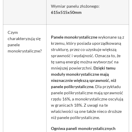
Wymiar panelu złożonego:
615x515x50mm
Czym
Panele monokrystaliczne
wykonane są z
charakteryzują się
krzemu, który posiada uporządkowaną
panele
strukturę, przez co uzyskuje większą
monokrystaliczne?
sprawność i wydajność. Oznacza to, że
tę samą energię można wytworzyć na
mniejszej powierzchni.
Dzięki temu
moduły monokrystaliczne mają
nieznacznie większą sprawność, niż
panele polikrystaliczne.
Dla przykładu
panele polikrystaliczne mają sprawność
rzędu 16%, a monokrystaliczne oscylują
w granicach 18%. Z uwagi na te
właściwości są one także nieco droższe
niż panele polikrystaliczne.
Ogniwa paneli monokrystalicznych