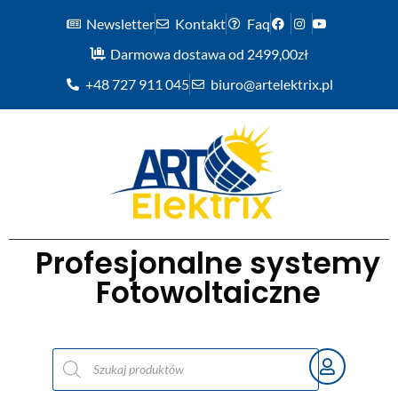
Newsletter
Kontakt
Faq
Darmowa dostawa od 2499,00zł
+48 727 911 045
biuro@artelektrix.pl
Profesjonalne systemy
Fotowoltaiczne