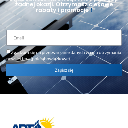
żadnej okazji. Otrzymasz ciekawe
rabaty i promocje
!
Zgadzam się na przetwarzanie danych w celu otrzymania
newslettera (pole obowiązkowe)
Zapisz się