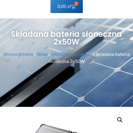
0
0,00
zł
Składana bateria słoneczna
2x50W
Strona główna
/
Sklep
/
Wszystkie produkty
/ Składana bateria
słoneczna 2x50W