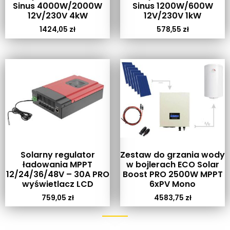
Sinus 4000W/2000W
Sinus 1200W/600W
12V/230V 4kW
12V/230V 1kW
1424,05
zł
578,55
zł
Solarny regulator
Zestaw do grzania wody
ładowania MPPT
w bojlerach ECO Solar
12/24/36/48V – 30A PRO
Boost PRO 2500W MPPT
wyświetlacz LCD
6xPV Mono
759,05
zł
4583,75
zł