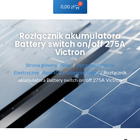
0
0,00
zł
Rozłącznik akumulatora
Battery switch on/off 275A
Victron
Strona główna
/
Sklep
/
Oprzyrządowanie
Elektryczne
/
Aparatura zabezpieczająca
/ Rozłącznik
akumulatora Battery switch on/off 275A Victron