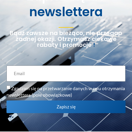
newslettera
Bądź zawsze na bieżąco, nie przegap
żadnej okazji. Otrzymasz ciekawe
rabaty i promocje
!
Zgadzam się na przetwarzanie danych w celu otrzymania
newslettera (pole obowiązkowe)
Zapisz się