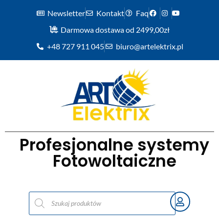
Newsletter
Kontakt
Faq
Darmowa dostawa od 2499,00zł
+48 727 911 045
biuro@artelektrix.pl
Profesjonalne systemy
Fotowoltaiczne