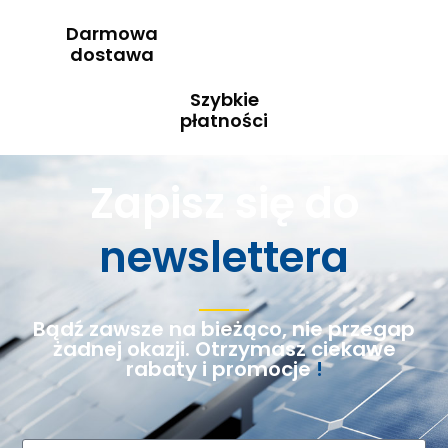
Darmowa
dostawa
Szybkie
płatności
Zapisz się do
newslettera
Bądź zawsze na bieżąco, nie przegap
żadnej okazji. Otrzymasz ciekawe
rabaty i promocje
!