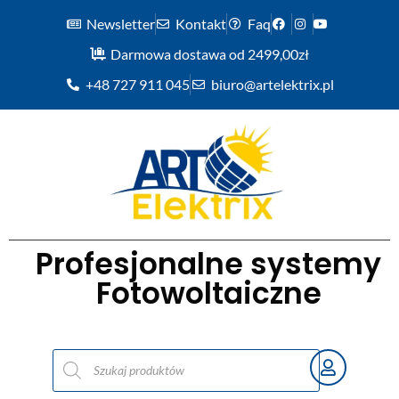
Newsletter
Kontakt
Faq
Darmowa dostawa od 2499,00zł
+48 727 911 045
biuro@artelektrix.pl
Profesjonalne systemy
Fotowoltaiczne