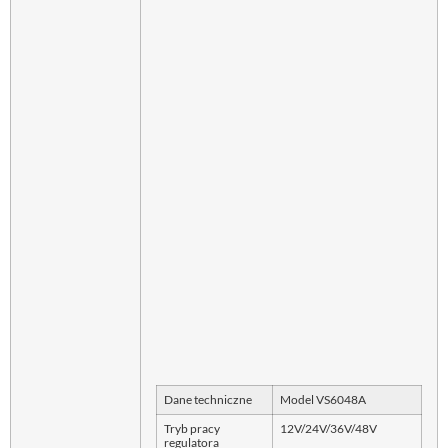
Dane techniczne
Model VS6048A
Tryb pracy
12V/24V/36V/48V
regulatora