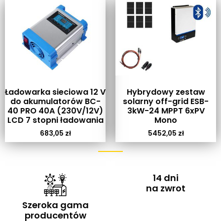
Ładowarka sieciowa 12 V
Hybrydowy zestaw
do akumulatorów BC-
solarny off-grid ESB-
40 PRO 40A (230V/12V)
3kW-24 MPPT 6xPV
LCD 7 stopni ładowania
Mono
683,05
zł
5452,05
zł
14 dni
na zwrot
Szeroka gama
producentów