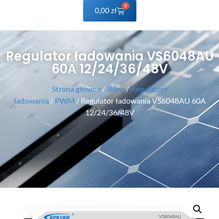
0
0,00
zł
Regulator ładowania VS6048AU
60A 12/24/36/48V
Strona główna
/
Sklep
/
Regulatory
ładowania
/
PWM
/ Regulator ładowania VS6048AU 60A
12/24/36/48V