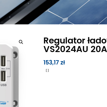
Regulator ład
VS2024AU 20
153,17
zł