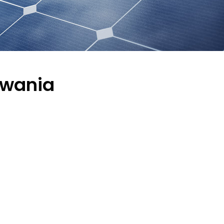
owania
A