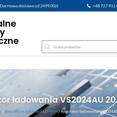
Darmowa dostawa od 2499,00zł
+48 727 911
alne
y
iczne
tor ładowania VS2024AU 20
p
/
Regulatory ładowania
/
PWM
/ Regulator ładowania VS2024