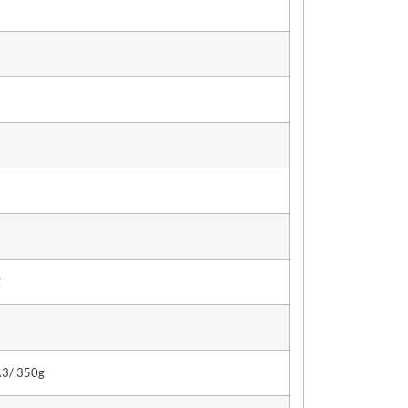
℃
3/ 350g