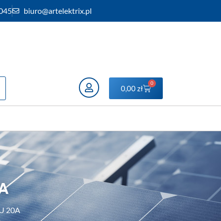
 045
biuro@artelektrix.pl
0
0,00
zł
A
AU 20A