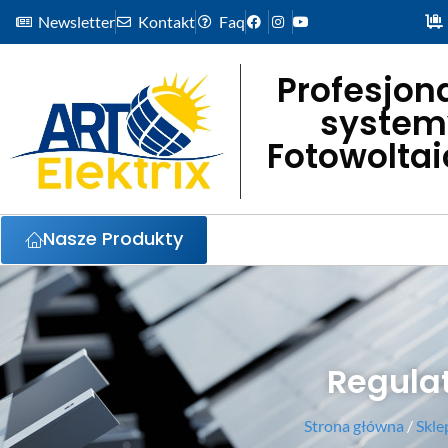
Newsletter
Kontakt
Faq
Profesjon
system
Fotowolta
Nasze Produkty
Regula
Strona główna
/
Skle