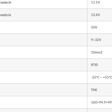
napięcie
11.1V
napięcia
12.6V
50V
9~32V
10mm2
IP30
-25℃ ~ +55
TAK
160×94.9×49.