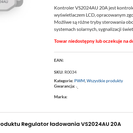
Kontroler VS2024AU 20A jest kontr
wyświetlaczem LCD, opracowanym zgod
Możliwe są różne tryby sterowania ob
systemach solarnych, sygnalizacji świetl
Towar niedostępny lub oczekuje na d
EAN:
SKU:
R0034
Kategorie:
PWM
,
Wszystkie produkty
Gwarancja:
‘-
Marka:
roduktu Regulator ładowania VS2024AU 20A