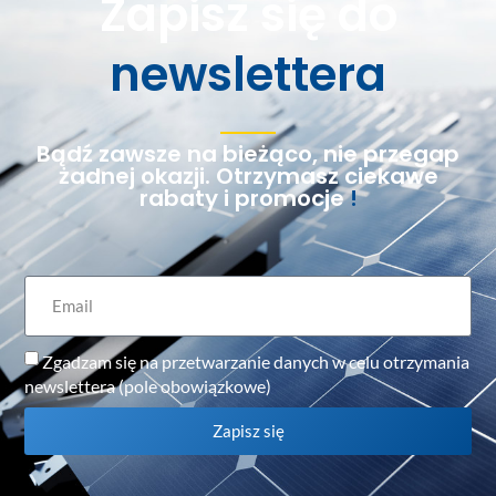
Zapisz się do
newslettera
Bądź zawsze na bieżąco, nie przegap
żadnej okazji. Otrzymasz ciekawe
rabaty i promocje
!
Zgadzam się na przetwarzanie danych w celu otrzymania
newslettera (pole obowiązkowe)
Zapisz się