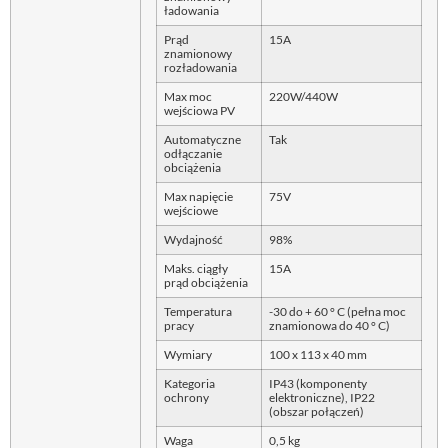
ładowania
Prąd
15A
znamionowy
rozładowania
Max moc
220W/440W
wejściowa PV
Automatyczne
Tak
odłączanie
obciążenia
Max napięcie
75V
wejściowe
Wydajność
98%
Maks. ciągły
15A
prąd obciążenia
Temperatura
-30 do + 60 ° C (pełna moc
pracy
znamionowa do 40 ° C)
Wymiary
100 x 113 x 40 mm
Kategoria
IP43 (komponenty
ochrony
elektroniczne), IP22
(obszar połączeń)
Waga
0,5 kg