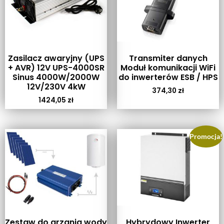
Zasilacz awaryjny (UPS
Transmiter danych
+ AVR) 12V UPS-4000SR
Moduł komunikacji WiFi
Sinus 4000W/2000W
do inwerterów ESB / HPS
12V/230V 4kW
374,30
zł
1424,05
zł
Promocja!
Zestaw do grzania wody
Hybrydowy Inwerter