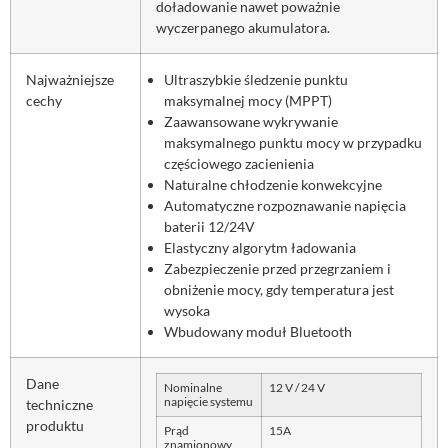
doładowanie nawet poważnie
wyczerpanego akumulatora.
Najważniejsze
Ultraszybkie śledzenie punktu
cechy
maksymalnej mocy (MPPT)
Zaawansowane wykrywanie
maksymalnego punktu mocy w przypadku
częściowego zacienienia
Naturalne chłodzenie konwekcyjne
Automatyczne rozpoznawanie napięcia
baterii 12/24V
Elastyczny algorytm ładowania
Zabezpieczenie przed przegrzaniem i
obniżenie mocy, gdy temperatura jest
wysoka
Wbudowany moduł Bluetooth
Dane
Nominalne
12 V / 24 V
napięcie systemu
techniczne
produktu
Prąd
15A
znamionowy