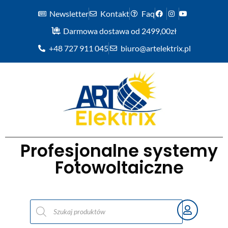
Newsletter
Kontakt
Faq
Darmowa dostawa od 2499,00zł
+48 727 911 045
biuro@artelektrix.pl
Profesjonalne systemy
Fotowoltaiczne