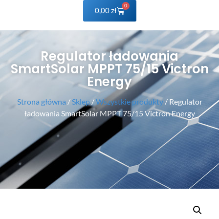
0
0,00
zł
Regulator ładowania
SmartSolar MPPT 75/15 Victron
Energy
Strona główna
/
Sklep
/
Wszystkie produkty
/ Regulator
ładowania SmartSolar MPPT 75/15 Victron Energy