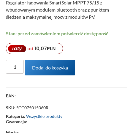
Regulator ładowania SmartSolar MPPT 75/15 z
wbudowanym modułem bluetooth oraz z punktem
śledzenia maksymalnej mocy z modułów PV.
Stan: przed zamówieniem potwierdź dostępność
raty
10,07
PLN
od
Dodaj do koszyka
EAN:
SKU:
SCC075015060R
Kategoria:
Wszystkie produkty
Gwarancja:
–
Marka: