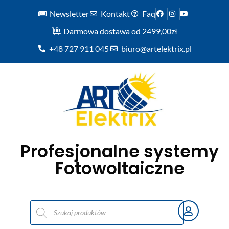
Newsletter
Kontakt
Faq
Darmowa dostawa od 2499,00zł
+48 727 911 045
biuro@artelektrix.pl
Profesjonalne systemy
Fotowoltaiczne