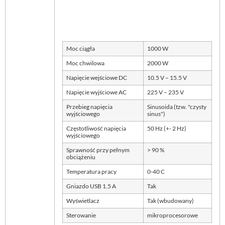
Moc ciągła
1000 W
Moc chwilowa
2000 W
Napięcie wejściowe DC
10.5 V – 15.5 V
Napięcie wyjściowe AC
225 V – 235 V
Przebieg napięcia
Sinusoida (tzw. "czysty
wyjściowego
sinus")
Częstotliwość napięcia
50 Hz (+- 2 Hz)
wyjściowego
Sprawność przy pełnym
> 90 %
obciążeniu
Temperatura pracy
0-40 C
Gniazdo USB 1.5 A
Tak
Wyświetlacz
Tak (wbudowany)
Sterowanie
mikroprocesorowe