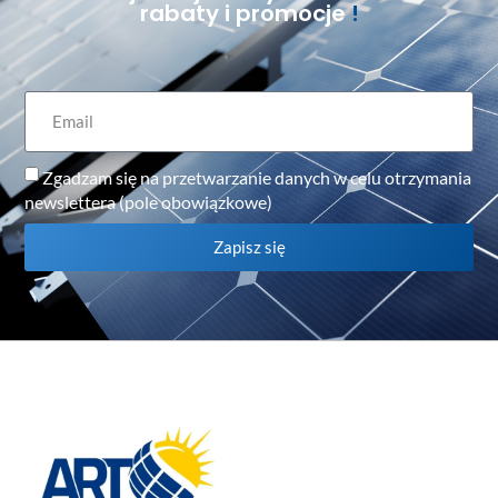
rabaty i promocje
!
Zgadzam się na przetwarzanie danych w celu otrzymania
newslettera (pole obowiązkowe)
Zapisz się