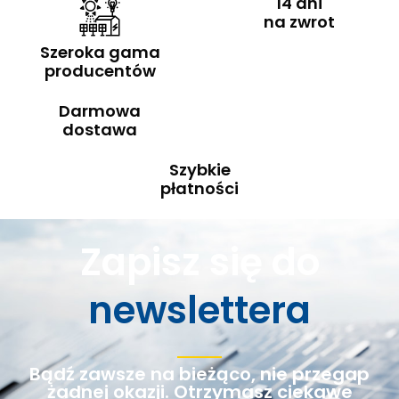
14 dni
na zwrot
Szeroka gama
producentów
Darmowa
dostawa
Szybkie
płatności
Zapisz się do
newslettera
Bądź zawsze na bieżąco, nie przegap
żadnej okazji. Otrzymasz ciekawe