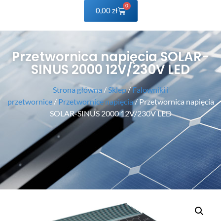
0
0,00
zł
Przetwornica napięcia SOLAR-
SINUS 2000 12V/230V LED
Strona główna
/
Sklep
/
Falowniki i
przetwornice
/
Przetwornice napięcia
/ Przetwornica napięcia
SOLAR-SINUS 2000 12V/230V LED