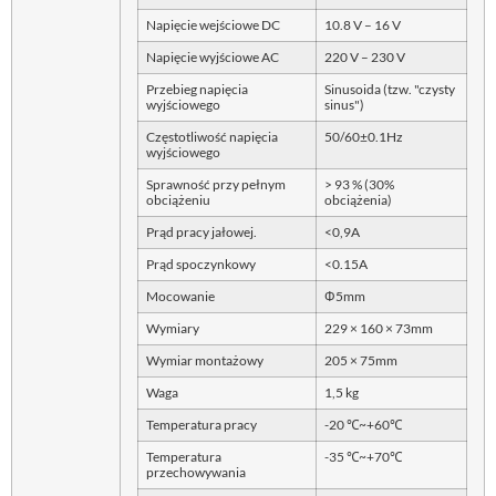
Napięcie wejściowe DC
10.8 V – 16 V
Napięcie wyjściowe AC
220 V – 230 V
Przebieg napięcia
Sinusoida (tzw. "czysty
wyjściowego
sinus")
Częstotliwość napięcia
50/60±0.1Hz
wyjściowego
Sprawność przy pełnym
> 93 % (30%
obciążeniu
obciążenia)
Prąd pracy jałowej.
<0,9A
Prąd spoczynkowy
<0.15A
Mocowanie
Φ5mm
Wymiary
229 × 160 × 73mm
Wymiar montażowy
205 × 75mm
Waga
1,5 kg
Temperatura pracy
-20 ℃~+60℃
Temperatura
-35 ℃~+70℃
przechowywania