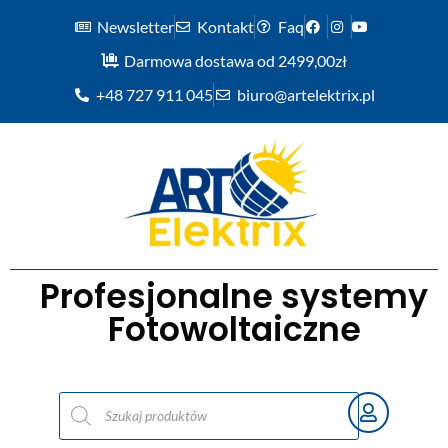
Newsletter
Kontakt
Faq
Darmowa dostawa od 2499,00zł
+48 727 911 045
biuro@artelektrix.pl
Profesjonalne systemy
Fotowoltaiczne