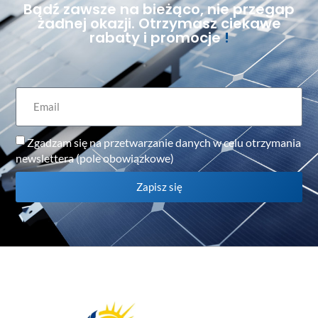
Bądź zawsze na bieżąco, nie przegap
żadnej okazji. Otrzymasz ciekawe
rabaty i promocje
!
Zgadzam się na przetwarzanie danych w celu otrzymania
newslettera (pole obowiązkowe)
Zapisz się