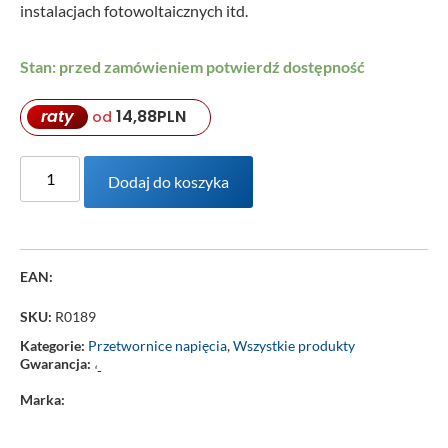
instalacjach fotowoltaicznych itd.
Stan: przed zamówieniem potwierdź dostępność
raty
14,88
PLN
od
Dodaj do koszyka
EAN:
SKU:
R0189
Kategorie:
Przetwornice napięcia
,
Wszystkie produkty
Gwarancja:
‘-
Marka: