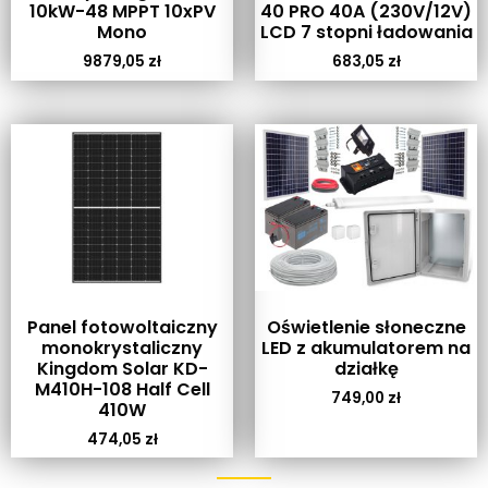
10kW-48 MPPT 10xPV
40 PRO 40A (230V/12V)
Mono
LCD 7 stopni ładowania
9879,05
zł
683,05
zł
Panel fotowoltaiczny
Oświetlenie słoneczne
monokrystaliczny
LED z akumulatorem na
Kingdom Solar KD-
działkę
M410H-108 Half Cell
749,00
zł
410W
474,05
zł