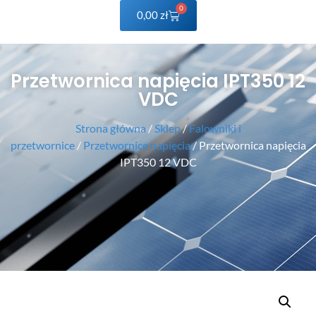
0
0,00
zł
Przetwornica napięcia IPT350 12
VDC
Strona główna
/
Sklep
/
Falowniki i
przetwornice
/
Przetwornice napięcia
/ Przetwornica napięcia
IPT350 12 VDC