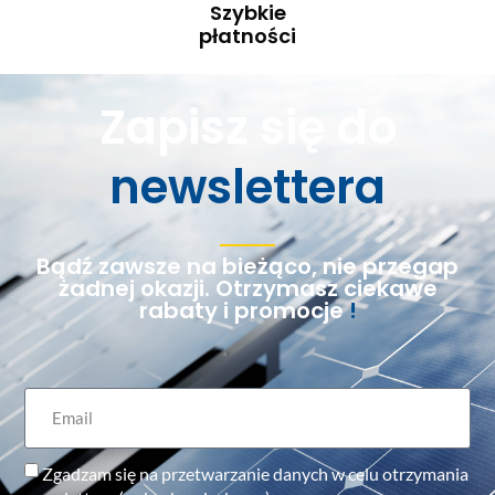
Szybkie
płatności
Zapisz się do
newslettera
Bądź zawsze na bieżąco, nie przegap
żadnej okazji. Otrzymasz ciekawe
rabaty i promocje
!
Zgadzam się na przetwarzanie danych w celu otrzymania