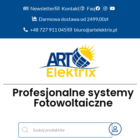
Newsletter
Kontakt
Faq
Darmowa dostawa od 2499,00zł
+48 727 911 045
biuro@artelektrix.pl
Profesjonalne systemy
Fotowoltaiczne