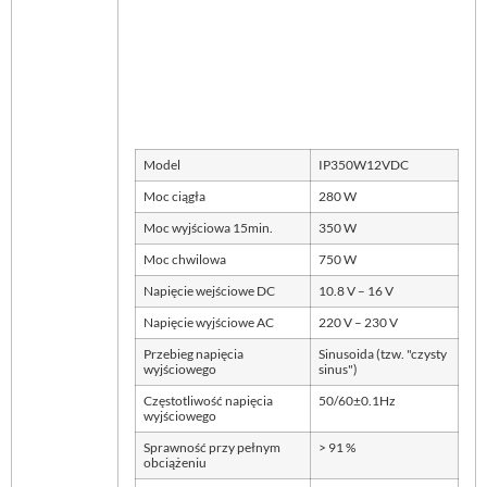
Model
IP350W12VDC
Moc ciągła
280 W
Moc wyjściowa 15min.
350 W
Moc chwilowa
750 W
Napięcie wejściowe DC
10.8 V – 16 V
Napięcie wyjściowe AC
220 V – 230 V
Przebieg napięcia
Sinusoida (tzw. "czysty
wyjściowego
sinus")
Częstotliwość napięcia
50/60±0.1Hz
wyjściowego
Sprawność przy pełnym
> 91 %
obciążeniu