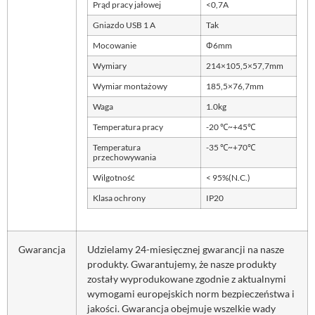
Prąd pracy jałowej
<0,7A
Gniazdo USB 1 A
Tak
Mocowanie
Φ6mm
Wymiary
214×105,5×57,7mm
Wymiar montażowy
185,5×76,7mm
Waga
1.0kg
Temperatura pracy
-20 ℃~+45℃
Temperatura
-35 ℃~+70℃
przechowywania
Wilgotność
< 95%(N.C.)
Klasa ochrony
IP20
Gwarancja
Udzielamy 24-miesięcznej gwarancji na nasze
produkty. Gwarantujemy, że nasze produkty
zostały wyprodukowane zgodnie z aktualnymi
wymogami europejskich norm bezpieczeństwa i
jakości. Gwarancja obejmuje wszelkie wady