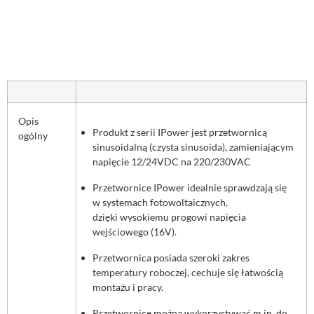
Opis
Produkt z serii IPower jest przetwornicą
ogólny
sinusoidalną (czysta sinusoida), zamieniającym
napięcie 12/24VDC na 220/230VAC
Przetwornice IPower idealnie sprawdzają się
w systemach fotowoltaicznych,
dzięki wysokiemu progowi napięcia
wejściowego (16V).
Przetwornica posiada szeroki zakres
temperatury roboczej, cechuje się łatwością
montażu i pracy.
Przetwornicę można wykorzystywać m.in. do