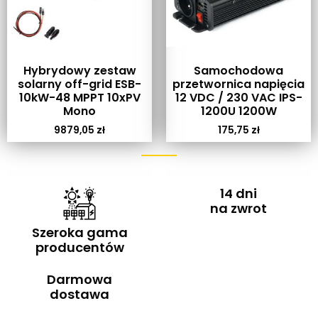
Hybrydowy zestaw
Samochodowa
solarny off-grid ESB-
przetwornica napięcia
10kW-48 MPPT 10xPV
12 VDC / 230 VAC IPS-
Mono
1200U 1200W
9879,05
zł
175,75
zł
14 dni
na zwrot
Szeroka gama
producentów
Darmowa
dostawa