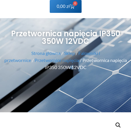
0
0,00
zł
Przetwornica napięcia IP350
350W 12VDC
Strona główna
/
Sklep
/
Falowniki i
przetwornice
/
Przetwornice napięcia
/ Przetwornica napięcia
IP350 350W 12VDC