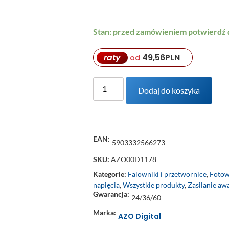
Stan: przed zamówieniem potwierdź
raty
49,56
PLN
od
Dodaj do koszyka
EAN:
5903332566273
SKU:
AZO00D1178
Kategorie:
Falowniki i przetwornice
,
Fotow
napięcia
,
Wszystkie produkty
,
Zasilanie aw
Gwarancja:
24/36/60
Marka:
AZO Digital