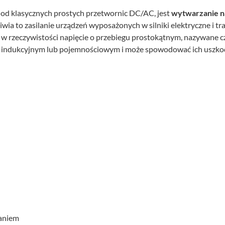
 od klasycznych prostych przetwornic DC/AC, jest
wytwarzanie na
liwia to zasilanie urządzeń wyposażonych w silniki elektryczne i t
ą w rzeczywistości napięcie o przebiegu prostokątnym, nazywane 
erze indukcyjnym lub pojemnościowym i może spowodować ich uszko
zaniem