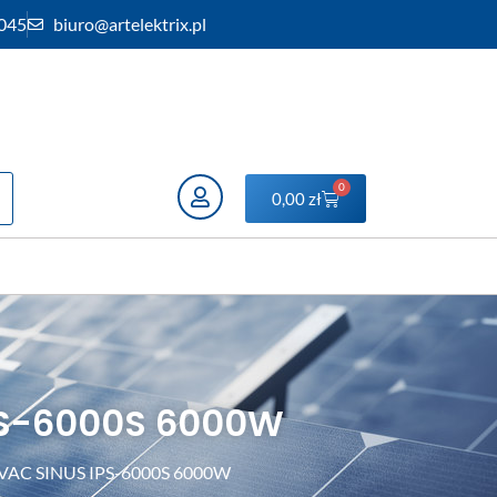
 045
biuro@artelektrix.pl
0
0,00
zł
IPS-6000S 6000W
30 VAC SINUS IPS-6000S 6000W