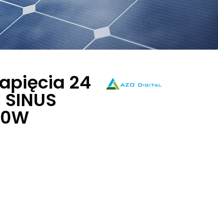
apięcia 24
 SINUS
00W