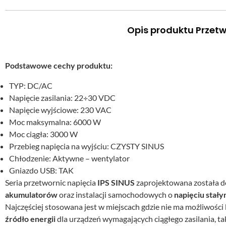
Opis produktu Przet
Podstawowe cechy produktu:
TYP: DC/AC
Napięcie zasilania: 22÷30 VDC
Napięcie wyjściowe: 230 VAC
Moc maksymalna: 6000 W
Moc ciągła: 3000 W
Przebieg napięcia na wyjściu: CZYSTY SINUS
Chłodzenie: Aktywne – wentylator
Gniazdo USB: TAK
Seria przetwornic napięcia
IPS SINUS
zaprojektowana została do
akumulatorów
oraz instalacji samochodowych o
napięciu stał
Najczęściej stosowana jest w miejscach gdzie nie ma możliwości
źródło energii
dla urządzeń wymagających ciągłego zasilania, ta