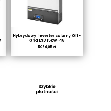
Hybrydowy Inwerter solarny Off-
O
Grid ESB 15kW-48
5034,05
zł
Szybkie
płatności