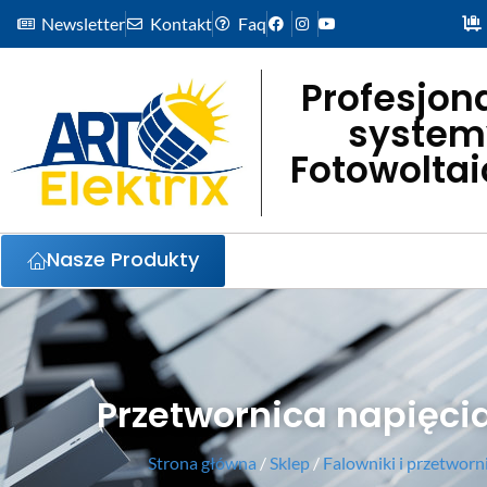
Newsletter
Kontakt
Faq
Profesjon
system
Fotowolta
Nasze Produkty
Przetwornica napięci
Strona główna
/
Sklep
/
Falowniki i przetworn