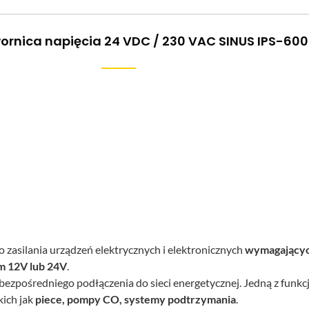
wornica napięcia 24 VDC / 230 VAC SINUS IPS-6
 zasilania urządzeń elektrycznych i elektronicznych
wymagającyc
ym 12V lub 24V
.
 bezpośredniego podłączenia do sieci energetycznej. Jedną z funkc
kich jak
piece, pompy CO, systemy podtrzymania
.