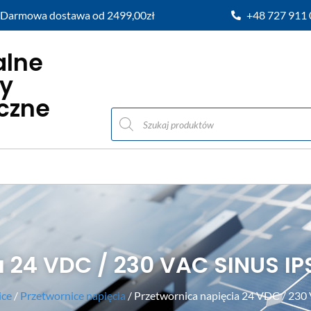
Darmowa dostawa od 2499,00zł
+48 727 911
alne
y
iczne
a 24 VDC / 230 VAC SINUS 
ice
/
Przetwornice napięcia
/ Przetwornica napięcia 24 VDC / 2