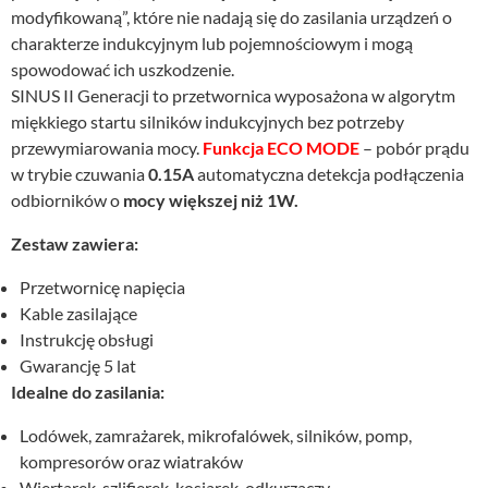
modyfikowaną”, które nie nadają się do zasilania urządzeń o
charakterze indukcyjnym lub pojemnościowym i mogą
spowodować ich uszkodzenie.
SINUS II Generacji to przetwornica wyposażona w algorytm
miękkiego startu silników indukcyjnych bez potrzeby
przewymiarowania mocy.
Funkcja ECO MODE
– pobór prądu
w trybie czuwania
0.15A
automatyczna detekcja podłączenia
odbiorników o
mocy większej niż 1W.
Zestaw zawiera:
Przetwornicę napięcia
Kable zasilające
Instrukcję obsługi
Gwarancję 5 lat
Idealne do zasilania:
Lodówek, zamrażarek, mikrofalówek, silników, pomp,
kompresorów oraz wiatraków
Wiertarek, szlifierek, kosiarek, odkurzaczy