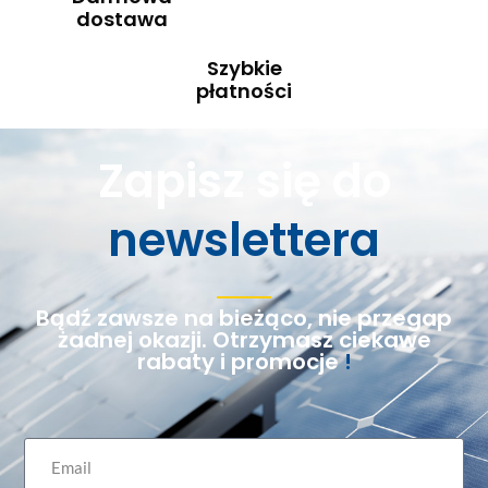
dostawa
Szybkie
płatności
Zapisz się do
newslettera
Bądź zawsze na bieżąco, nie przegap
żadnej okazji. Otrzymasz ciekawe
rabaty i promocje
!