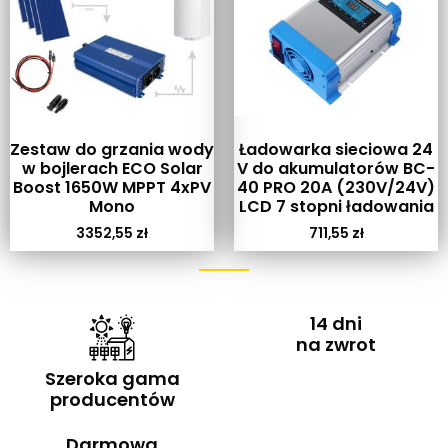
Zestaw do grzania wody
Ładowarka sieciowa 24
w bojlerach ECO Solar
V do akumulatorów BC-
Boost 1650W MPPT 4xPV
40 PRO 20A (230V/24V)
Mono
LCD 7 stopni ładowania
3352,55
zł
711,55
zł
14 dni
na zwrot
Szeroka gama
producentów
Darmowa