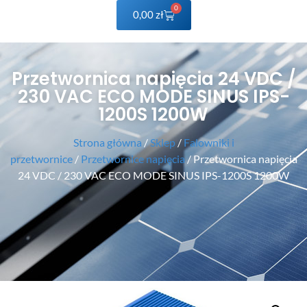
0
0,00
zł
Przetwornica napięcia 24 VDC /
230 VAC ECO MODE SINUS IPS-
1200S 1200W
Strona główna
/
Sklep
/
Falowniki i
przetwornice
/
Przetwornice napięcia
/ Przetwornica napięcia
24 VDC / 230 VAC ECO MODE SINUS IPS-1200S 1200W