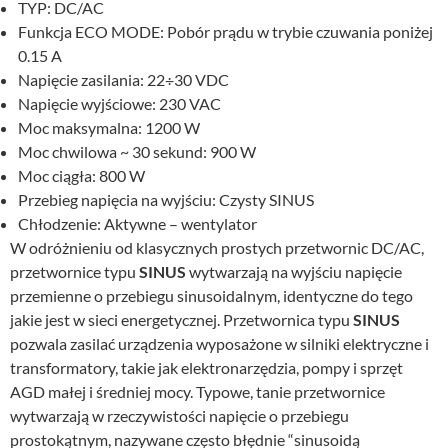
TYP: DC/AC
Funkcja ECO MODE: Pobór prądu w trybie czuwania poniżej
0.15 A
Napięcie zasilania: 22÷30 VDC
Napięcie wyjściowe: 230 VAC
Moc maksymalna: 1200 W
Moc chwilowa ~ 30 sekund: 900 W
Moc ciągła: 800 W
Przebieg napięcia na wyjściu: Czysty SINUS
Chłodzenie: Aktywne – wentylator
W odróżnieniu od klasycznych prostych przetwornic DC/AC,
przetwornice typu
SINUS
wytwarzają na wyjściu napięcie
przemienne o przebiegu sinusoidalnym, identyczne do tego
jakie jest w sieci energetycznej. Przetwornica typu
SINUS
pozwala zasilać urządzenia wyposażone w silniki elektryczne i
transformatory, takie jak elektronarzędzia, pompy i sprzęt
AGD małej i średniej mocy. Typowe, tanie przetwornice
wytwarzają w rzeczywistości napięcie o przebiegu
prostokątnym, nazywane często błędnie “sinusoidą