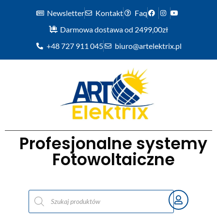
Newsletter
Kontakt
Faq
Darmowa dostawa od 2499,00zł
+48 727 911 045
biuro@artelektrix.pl
Profesjonalne systemy
Fotowoltaiczne