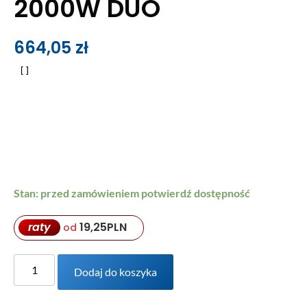
2000W DUO
664,05
zł
Stan: przed zamówieniem potwierdź dostępność
raty
19,25
PLN
od
Dodaj do koszyka