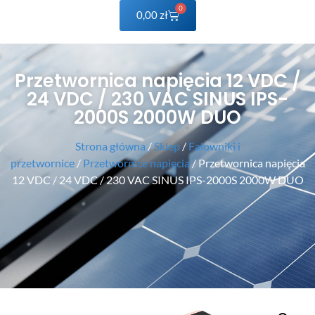
0
0,00
zł
Przetwornica napięcia 12 VDC /
24 VDC / 230 VAC SINUS IPS-
2000S 2000W DUO
Strona główna
/
Sklep
/
Falowniki i
przetwornice
/
Przetwornice napięcia
/ Przetwornica napięcia
12 VDC / 24 VDC / 230 VAC SINUS IPS-2000S 2000W DUO