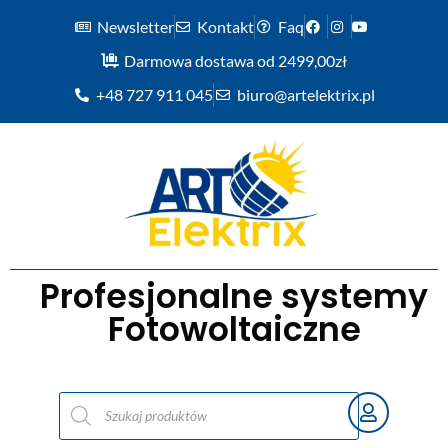
Newsletter
Kontakt
Faq
Darmowa dostawa od 2499,00zł
+48 727 911 045
biuro@artelektrix.pl
Profesjonalne systemy
Fotowoltaiczne