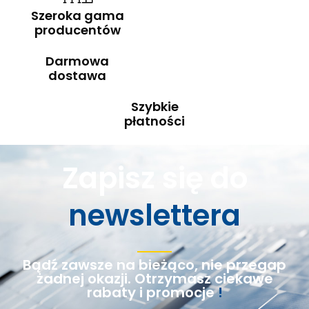
Szeroka gama
producentów
Darmowa
dostawa
Szybkie
płatności
Zapisz się do
newslettera
Bądź zawsze na bieżąco, nie przegap
żadnej okazji. Otrzymasz ciekawe
rabaty i promocje
!