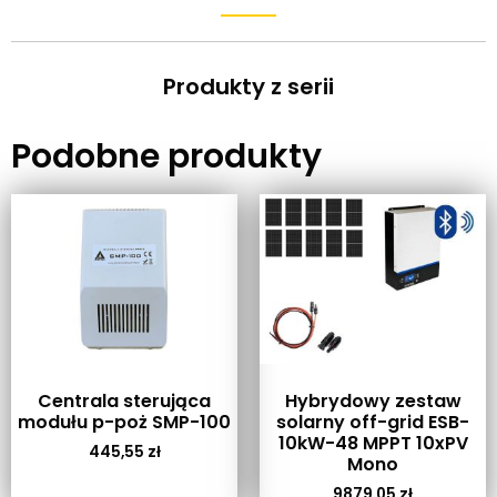
Produkty z serii
Podobne produkty
Centrala sterująca
Hybrydowy zestaw
modułu p-poż SMP-100
solarny off-grid ESB-
10kW-48 MPPT 10xPV
445,55
zł
Mono
9879,05
zł