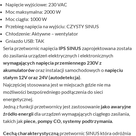
Napięcie wyjściowe: 230 VAC
Moc maksymalna: 2000 W
Moc ciągła: 1000 W
Przebieg napięcia na wyjściu: CZYSTY SINUS
Chłodzenie: Aktywne – wentylator
Gniazdo USB: TAK
Seria przetwornic napięcia
IPS SINUS
zaprojektowana została
do zasilania urządzeń elektrycznych i elektronicznych
wymagających napięcia przemiennego 230V z
akumulatorów
oraz instalacji samochodowych o
napięciu
stałym 12V oraz 24V (autodetekcja)
.
Najczęściej stosowana jest w miejscach gdzie nie ma
możliwości bezpośredniego podłączenia do sieci
energetycznej.
Jedną z funkcji przetwornicy jest zastosowanie
jako awaryjne
źródło energii
dla urządzeń wymagających ciągłego zasilania,
takich jak
piece, pompy CO, systemy podtrzymania
.
Cechą charakterystyczną
przetwornic SINUS która odróżnia