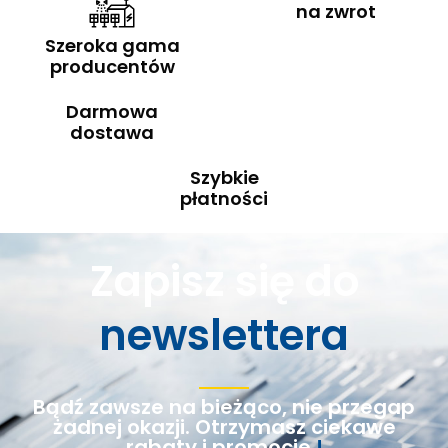
na zwrot
Szeroka gama
producentów
Darmowa
dostawa
Szybkie
płatności
Zapisz się do
newslettera
Bądź zawsze na bieżąco, nie przegap
żadnej okazji. Otrzymasz ciekawe
rabaty i promocje
!