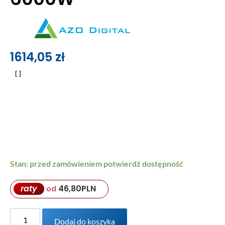
1614,05
zł
Stan: przed zamówieniem potwierdź dostępność
raty
46,80
PLN
od
Dodaj do koszyka