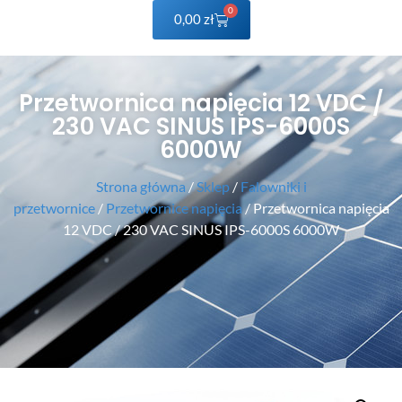
0
0,00
zł
Przetwornica napięcia 12 VDC /
230 VAC SINUS IPS-6000S
6000W
Strona główna
/
Sklep
/
Falowniki i
przetwornice
/
Przetwornice napięcia
/ Przetwornica napięcia
12 VDC / 230 VAC SINUS IPS-6000S 6000W