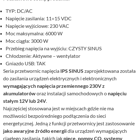
TYP: DC/AC
Napięcie zasilania: 11÷15 VDC
Napięcie wyjściowe: 230 VAC
Moc maksymalna: 6000 W
Moc ciągła: 3000 W
Przebieg napięcia na wyjściu: CZYSTY SINUS
Chłodzenie: Aktywne – wentylator
Gniazdo USB: TAK
Seria przetwornic napięcia
IPS SINUS
zaprojektowana została
do zasilania urządzeń elektrycznych i elektronicznych
wymagających napięcia przemiennego 230V z
akumulatorów
oraz instalacji samochodowych o
napięciu
stałym 12V lub 24V
.
Najczęściej stosowana jest w miejscach gdzie nie ma
możliwości bezpośredniego podłączenia do sieci
energetycznej. Jedną z funkcji przetwornicy jest zastosowanie
jako awaryjne źródło energii
dla urządzeń wymagających
ciągłego zasilania, takich jak
piece, pompy CO, systemy