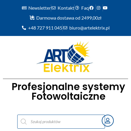
Newsletter
Kontakt
Faq
Darmowa dostawa od 2499,00zł
+48 727 911 045
biuro@artelektrix.pl
Profesjonalne systemy
Fotowoltaiczne