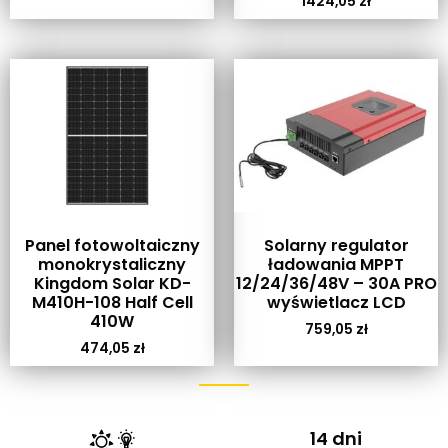
1424,05
zł
Panel fotowoltaiczny
Solarny regulator
monokrystaliczny
ładowania MPPT
Kingdom Solar KD-
12/24/36/48V – 30A PRO
M410H-108 Half Cell
wyświetlacz LCD
410W
759,05
zł
474,05
zł
14 dni