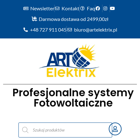
Newsletter
Kontakt
Faq
Darmowa dostawa od 2499,00zł
+48 727 911 045
biuro@artelektrix.pl
Profesjonalne systemy
Fotowoltaiczne