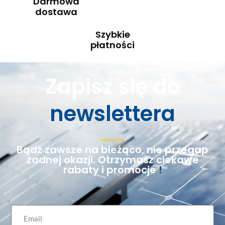
Darmowa
dostawa
Szybkie
płatności
Zapisz się do
newslettera
Bądź zawsze na bieżąco, nie przegap
żadnej okazji. Otrzymasz ciekawe
rabaty i promocje
!