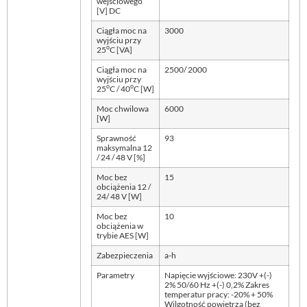
wejściowego
[V] DC
Ciągła moc na
3000
wyjściu przy
o
25
C [VA]
Ciągła moc na
2500/ 2000
wyjściu przy
o
o
25
C / 40
C [W]
Moc chwilowa
6000
[W]
Sprawność
93
maksymalna 12
/ 24 / 48 V [%]
Moc bez
15
obciążenia 12 /
24/ 48 V [W]
Moc bez
10
obciążenia w
trybie AES [W]
Zabezpieczenia
a-h
Parametry
Napięcie wyjściowe: 230V +(-)
2% 50/60 Hz +(-) 0,2% Zakres
temperatur pracy: -20% + 50%
Wilgotność powietrza (bez