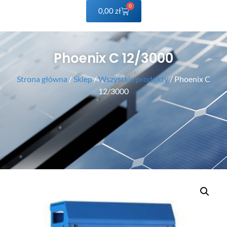
0
0,00
zł
Phoenix C 12/3000
Strona główna
/
Sklep
/
Wszystkie produkty
/ Phoenix C
12/3000