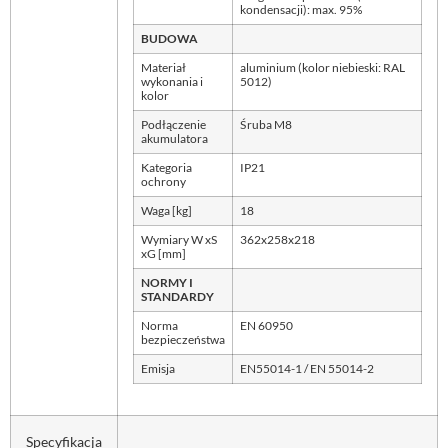
kondensacji): max. 95%
BUDOWA
Materiał
aluminium (kolor niebieski: RAL
wykonania i
5012)
kolor
Podłączenie
Śruba M8
akumulatora
Kategoria
IP21
ochrony
Waga [kg]
18
Wymiary W xS
362x258x218
xG [mm]
NORMY I
STANDARDY
Norma
EN 60950
bezpieczeństwa
Emisja
EN55014-1 / EN 55014-2
Specyfikacja