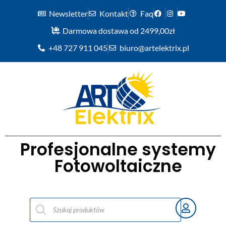
Newsletter
Kontakt
Faq
Darmowa dostawa od 2499,00zł
+48 727 911 045
biuro@artelektrix.pl
Profesjonalne systemy
Fotowoltaiczne