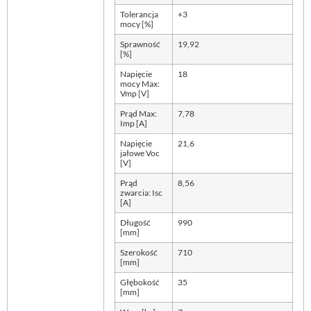
Tolerancja
+3
mocy [%]
Sprawność
19,92
[%]
Napięcie
18
mocy Max:
Vmp [V]
Prąd Max:
7,78
Imp [A]
Napięcie
21,6
jałowe Voc
[V]
Prąd
8,56
zwarcia: Isc
[A]
Długość
990
[mm]
Szerokość
710
[mm]
Głębokość
35
[mm]