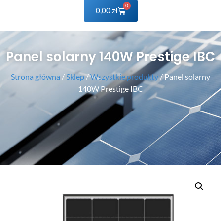
0
0,00
zł
Panel solarny 140W Prestige IBC
Strona główna
/
Sklep
/
Wszystkie produkty
/ Panel solarny
140W Prestige IBC