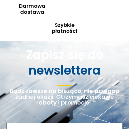
Darmowa
dostawa
Szybkie
płatności
Zapisz się do
newslettera
Bądź zawsze na bieżąco, nie przegap
żadnej okazji. Otrzymasz ciekawe
rabaty i promocje
!