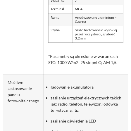
Waga [kg]
7
Terminal
MC4
Rama
Anodyzowane aluminium –
Czarna
Szyba
Szkło hartowane o wysokiej
przeźroczystości, grubość
3,2mm
*Parametry są określone w warunkach
STC: 1000 W/m2; 25 stopni C; AM 1,5.
Możliwe
ładowanie akumulatora
zastosowanie
panelu
zasilanie urządzeń elektrycznych takich
fotowoltaicznego
jak: radio, telefon, telewizor, lodówka
turystyczna, itp.
zasilanie oświetlenia LED