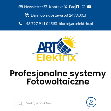
Newsletter
Kontakt
Faq
Darmowa dostawa od 2499,00zł
+48 727 911 045
biuro@artelektrix.pl
Profesjonalne systemy
Fotowoltaiczne