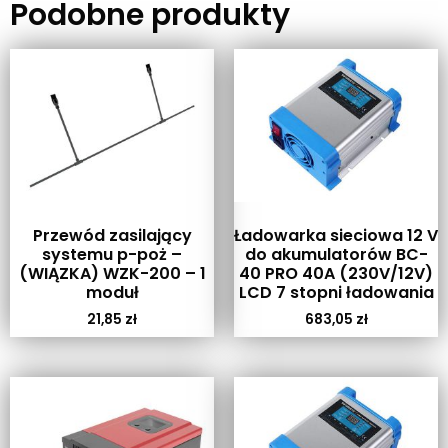
Podobne produkty
Przewód zasilający
Ładowarka sieciowa 12 V
systemu p-poż –
do akumulatorów BC-
(WIĄZKA) WZK-200 – 1
40 PRO 40A (230V/12V)
moduł
LCD 7 stopni ładowania
21,85
zł
683,05
zł