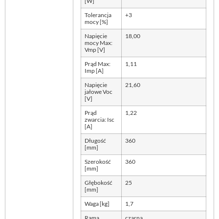
[W]
Tolerancja
+3
mocy [%]
Napięcie
18,00
mocy Max:
Vmp [V]
Prąd Max:
1,11
Imp [A]
Napięcie
21,60
jałowe Voc
[V]
Prąd
1,22
zwarcia: Isc
[A]
Długość
360
[mm]
Szerokość
360
[mm]
Głębokość
25
[mm]
Waga [kg]
1,7
Rama
czarna