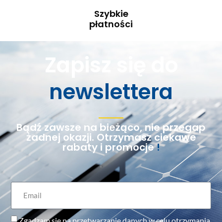
Szybkie
płatności
Zapisz się do
newslettera
Bądź zawsze na bieżąco, nie przegap
żadnej okazji. Otrzymasz ciekawe
rabaty i promocje
!
Zgadzam się na przetwarzanie danych w celu otrzymania