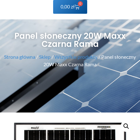
0
0,00
zł
Panel słoneczny 20W Maxx
Czarna Rama
Strona główna
/
Sklep
/
Wszystkie produkty
/ Panel słoneczny
20W Maxx Czarna Rama