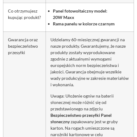
Co otrzymujesz
Panel fotowoltaiczny model:
kupując produkt?
20W
Maxx
Rama panelu w kolorze czarnym
Gwarancja oraz
Udzielamy 60-miesięcznej gwarancji na
bezpieczeństwo
nasze produkty. Gwarantujemy, że nasze
przesyłki
produkty zostały wyprodukowane
zgodnie z aktualnymi wymogami
europejskich norm bezpieczeństwa i
jakości. Gwarancja obejmuje wszelkie
wady produkcyjne w zakresie materiałów
i wykonania.
Uwaga: Ułożenie ogniw na baterii
słonecznej może różnić się od
przedstawionego na zdjęciu
Bezpieczeństwo przesyłki
Panel
słoneczny
zapakowany jest w gruby
karton. Na rogach umieszczone są
narożniki kartonowe w celu