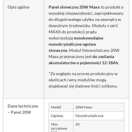
Opis ogólny
Panel słoneczny 20W Maxx
to produkt o
wysokiej niezawodności, zaprojektowany
do długotrwałego użytku na zewnątrz w
dowolnym środowisku. Moduły z serii
MAXX do produkcji prądu
wykorzystują
wysokowydajne
monokrystaliczne ogniwa
słoneczne.
Moduł fotowoltaiczny 20W
Maxx przeznaczony jest
do zasilania
akumulatorów o pojemności 12-18Ah
.
*Ze względu na proces produkcyjny w
okolicach ramy modułów mogą
znajdować się śladowe ilości sylikonu.
Dane techniczne
Model
20W Maxx
– Panel 20W
Ogniwa
Monokrystaliczne
Moc
20
szczytowa