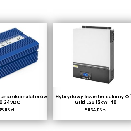
wania akumulatorów
Hybrydowy Inwerter solarny Of
10 24VDC
Grid ESB 15kW-48
65,05
zł
5034,05
zł