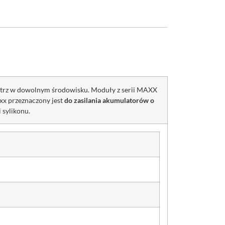
ątrz w dowolnym środowisku. Moduły z serii MAXX
x przeznaczony jest
do zasilania akumulatorów o
 sylikonu.