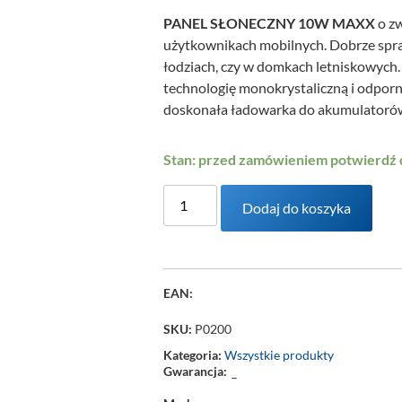
PANEL SŁONECZNY 10W MAXX
o zw
użytkownikach mobilnych. Dobrze spraw
łodziach, czy w domkach letniskowyc
technologię monokrystaliczną i odporn
doskonała ładowarka do akumulatorów
Stan: przed zamówieniem potwierdź
Dodaj do koszyka
EAN:
SKU:
P0200
Kategoria:
Wszystkie produkty
Gwarancja:
–