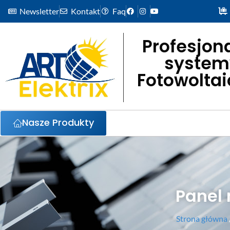
Newsletter
Kontakt
Faq
Profesjon
system
Fotowolta
Nasze Produkty
Panel
Strona główna