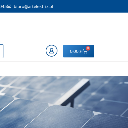
 045
biuro@artelektrix.pl
0
0,00
zł
x
x