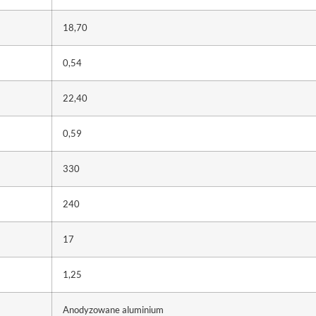
18,70
0,54
22,40
0,59
330
240
17
1,25
Anodyzowane aluminium