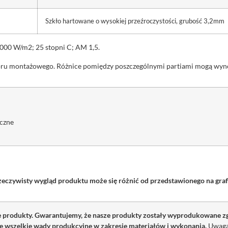
Szkło hartowane o wysokiej przeźroczystości, grubość 3,2mm
000 W/m2; 25 stopni C; AM 1,5.
oru montażowego. Różnice pomiędzy poszczególnymi partiami mogą wy
iczne
zeczywisty wygląd produktu może się różnić od przedstawionego na graf
ze produkty. Gwarantujemy, że nasze produkty zostały wyprodukowane 
je wszelkie wady produkcyjne w zakresie materiałów i wykonania.
Uwaga: