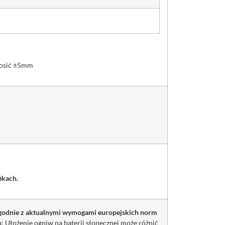
nosić ±5mm
ikach.
zgodnie z aktualnymi wymogami europejskich norm
 Ułożenie ogniw na baterii słonecznej może różnić