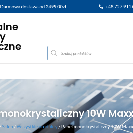
Darmowa dostawa od 2499,00zł
+48 727 911
alne
y
iczne
 monokrystaliczny 10W Max
/
Sklep
/
Wszystkie produkty
/ Panel monokrystaliczny 10W Max