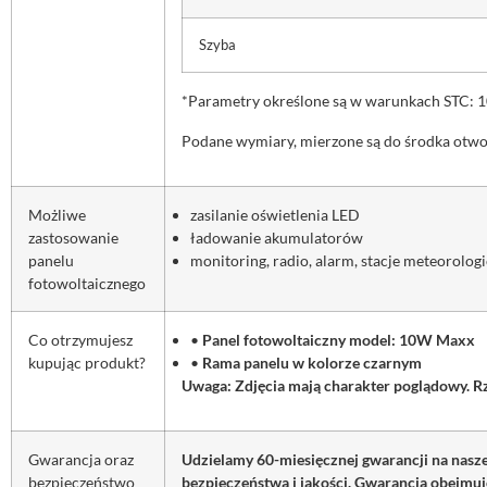
Szyba
*Parametry określone są w warunkach STC: 1
Podane wymiary, mierzone są do środka otw
Możliwe
zasilanie oświetlenia LED
zastosowanie
ładowanie akumulatorów
panelu
monitoring, radio, alarm, stacje meteorolog
fotowoltaicznego
Co otrzymujesz
•
Panel fotowoltaiczny model: 10W Maxx
kupując produkt?
•
Rama panelu w kolorze czarnym
Uwaga: Zdjęcia mają charakter poglądowy. R
Gwarancja oraz
Udzielamy 60-miesięcznej gwarancji na nas
bezpieczeństwo
bezpieczeństwa i jakości. Gwarancja obejmu