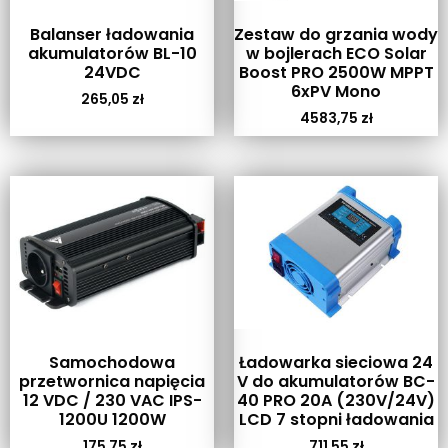
Balanser ładowania
Zestaw do grzania wody
akumulatorów BL-10
w bojlerach ECO Solar
24VDC
Boost PRO 2500W MPPT
6xPV Mono
265,05
zł
4583,75
zł
Samochodowa
Ładowarka sieciowa 24
przetwornica napięcia
V do akumulatorów BC-
12 VDC / 230 VAC IPS-
40 PRO 20A (230V/24V)
1200U 1200W
LCD 7 stopni ładowania
175,75
zł
711,55
zł