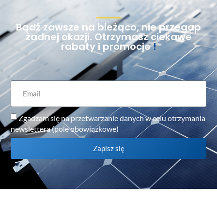
Bądź zawsze na bieżąco, nie przegap
żadnej okazji. Otrzymasz ciekawe
rabaty i promocje
!
Zgadzam się na przetwarzanie danych w celu otrzymania
newslettera (pole obowiązkowe)
Zapisz się