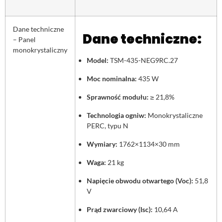
Dane techniczne
Dane techniczne:
– Panel
monokrystaliczny
Model:
TSM-435-NEG9RC.27
Moc nominalna:
435 W
Sprawność modułu:
≥ 21,8%
Technologia ogniw:
Monokrystaliczne
PERC, typu N
Wymiary:
1762×1134×30 mm
Waga:
21 kg
Napięcie obwodu otwartego (Voc):
51,8
V
Prąd zwarciowy (Isc):
10,64 A