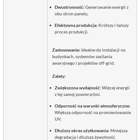
Dwustronność:
Generowanie energii z
obu stron panelu.
Efektywna produkcja:
Krótszy i tańszy
proces produkcji.
Zastosowanie:
Idealne do instalacji na
budynkach, systemów zasilania
awaryjnego i projektów off-grid.
Zalety:
Zwiększona wydajność:
Więcej energii
z tej samej powierzchni.
Odporność na warunki atmosferyczne:
Większa odporność na promieniowanie
UV.
Dłuższy okres użytkowania:
Mniejsza
degradacja i dłuższa żywotność.