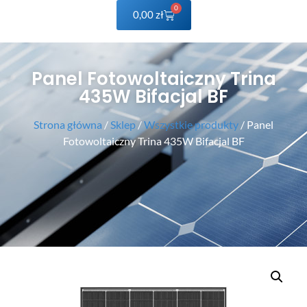
0
0,00
zł
Panel Fotowoltaiczny Trina
435W Bifacjal BF
Strona główna
/
Sklep
/
Wszystkie produkty
/ Panel
Fotowoltaiczny Trina 435W Bifacjal BF