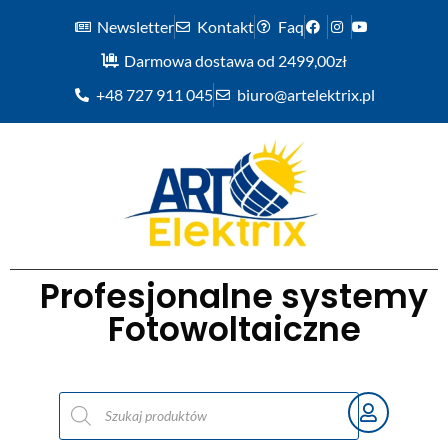
Newsletter
Kontakt
Faq
Darmowa dostawa od 2499,00zł
+48 727 911 045
biuro@artelektrix.pl
Profesjonalne systemy
Fotowoltaiczne