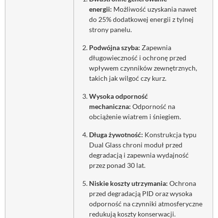
energii:
Możliwość uzyskania nawet
do 25% dodatkowej energii z tylnej
strony panelu.
Podwójna szyba:
Zapewnia
długowieczność i ochronę przed
wpływem czynników zewnętrznych,
takich jak wilgoć czy kurz.
Wysoka odporność
mechaniczna:
Odporność na
obciążenie wiatrem i śniegiem.
Długa żywotność:
Konstrukcja typu
Dual Glass chroni moduł przed
degradacją i zapewnia wydajność
przez ponad 30 lat.
Niskie koszty utrzymania:
Ochrona
przed degradacją PID oraz wysoka
odporność na czynniki atmosferyczne
redukują koszty konserwacji.