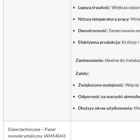
Lepsza trwałość:
Większa odporn
Niższa temperatura pracy:
Mniej
Dwustronność:
Generowanie ene
Efektywna produkcja:
Krótszy i
Zastosowanie:
Idealne do instala
Zalety:
Zwiększona wydajność:
Więcej e
Odporność na warunki atmosfe
Dłuższy okres użytkowania:
Mni
Dane techniczne – Panel
monokrystaliczny JAM54D41