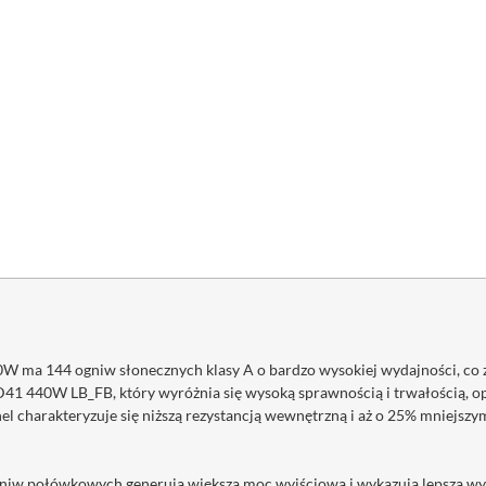
W ma 144 ogniw słonecznych klasy A o bardzo wysokiej wydajności, co z
 440W LB_FB, który wyróżnia się wysoką sprawnością i trwałością, op
nel charakteryzuje się niższą rezystancją wewnętrzną i aż o 25% mniejsz
gniw połówkowych generują większą moc wyjściową i wykazują lepszą wyda