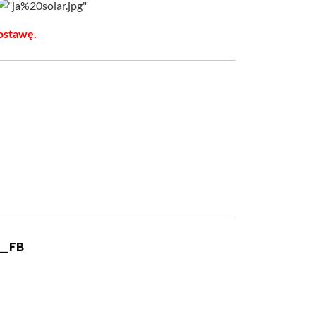
ostawę.
B_FB