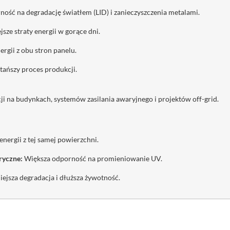
ość na degradację światłem (LID) i zanieczyszczenia metalami.
sze straty energii w gorące dni.
rgii z obu stron panelu.
 tańszy proces produkcji.
cji na budynkach, systemów zasilania awaryjnego i projektów off-grid.
nergii z tej samej powierzchni.
ryczne:
Większa odporność na promieniowanie UV.
ejsza degradacja i dłuższa żywotność.