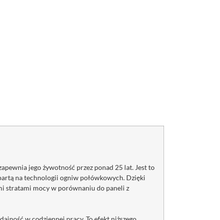
apewnia jego żywotność przez ponad 25 lat. Jest to
artą na technologii ogniw połówkowych. Dzięki
ymi stratami mocy w porównaniu do paneli z
jność w codziennej pracy. To efekt niższego