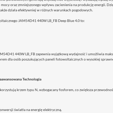
mocy oraz zmniejszonego wpływu zacienienia na produkcję energii. D
e także działa efektywniej w różnych warunkach pogodowych.
oltaicznego JAM54D41 440W LB_FB Deep Blue 4.0 to:
AM54D41 440W LB_FB zapewnia wyjątkową wydajność i umożliwia maksym
orem dla osób poszukujących paneli fotowoltaicznych o wysokiej sprawno
Zaawansowana Technologia
korzystują krzem typu N, wzbogacany fosforem, co zwiększa przewodność
nwersji światła na energię elektryczną.