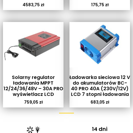
4583,75
zł
175,75
zł
Solarny regulator
Ładowarka sieciowa 12 V
ładowania MPPT
do akumulatorów BC-
12/24/36/48V – 30A PRO
40 PRO 40A (230V/12V)
wyświetlacz LCD
LCD 7 stopni ładowania
759,05
zł
683,05
zł
14 dni