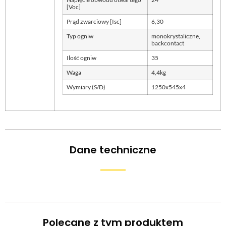
[Voc]
Prąd zwarciowy [Isc]
6,30
Typ ogniw
monokrystaliczne,
backcontact
Ilość ogniw
35
Waga
4,4kg
Wymiary (S/D)
1250x545x4
Dane techniczne
Polecane z tym produktem