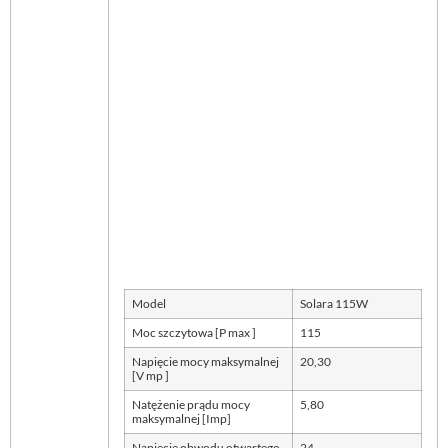
Model
Solara 115W
Moc szczytowa [P max ]
115
Napięcie mocy maksymalnej
20,30
[V mp ]
Natężenie prądu mocy
5,80
maksymalnej [Imp]
Napięcie obwodu otwartego
24