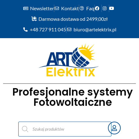
Newsletter
Kontakt
Faq
Darmowa dostawa od 2499,00zł
+48 727 911 045
biuro@artelektrix.pl
Profesjonalne systemy
Fotowoltaiczne