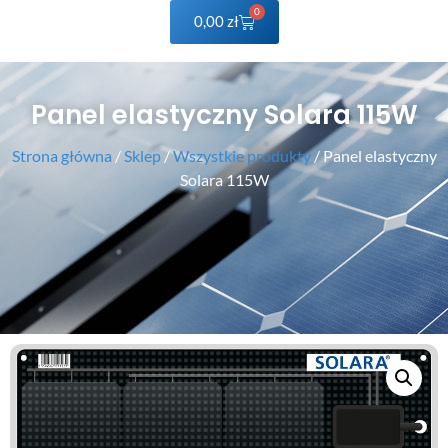
0
0,00
zł
Panel elastyczny Solara 115W
Strona główna
/
Sklep
/
Wszystkie produkty
/ Panel elastyczny
Solara 115W