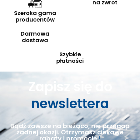
na zwrot
Szeroka gama
producentów
Darmowa
dostawa
Szybkie
płatności
Zapisz się do
newslettera
Bądź zawsze na bieżąco, nie przegap
żadnej okazji. Otrzymasz ciekawe
rabaty i promocje
!