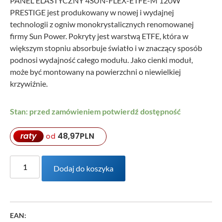
PANEL ELASTYCZNY 4SUN-FLEX-ETFE-M 120W
PRESTIGE
jest produkowany w nowej i wydajnej
technologii z ogniw monokrystalicznych renomowanej
firmy Sun Power. Pokryty jest warstwą ETFE, która w
większym stopniu absorbuje światło i w znaczący sposób
podnosi wydajność całego modułu. Jako cienki moduł,
może być montowany na powierzchni o niewielkiej
krzywiźnie.
Stan: przed zamówieniem potwierdź dostępność
raty
48,97
PLN
od
Dodaj do koszyka
EAN: