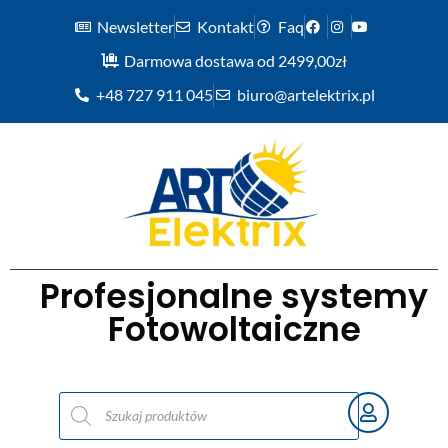
Newsletter
Kontakt
Faq
Darmowa dostawa od 2499,00zł
+48 727 911 045
biuro@artelektrix.pl
Profesjonalne systemy
Fotowoltaiczne