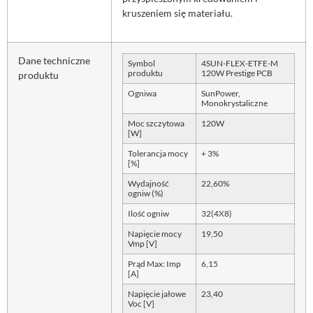
kruszeniem się materiału.
Dane techniczne
Symbol
4SUN-FLEX-ETFE-M
produktu
120W Prestige PCB
produktu
Ogniwa
SunPower,
Monokrystaliczne
Moc szczytowa
120W
[W]
Tolerancja mocy
+ 3%
[%]
Wydajność
22,60%
ogniw (%)
Ilość ogniw
32(4X8)
Napięcie mocy
19,50
Vmp [V]
Prąd Max: Imp
6,15
[A]
Napięcie jałowe
23,40
Voc [V]