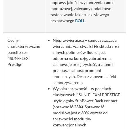
poprawy jakości wykończenia ramki
montażowej, zalecamy dodatkowe
zastosowanie lakieru akrylowego
bezbarwnego
BOLL
.
Cechy
Nieprzywierająca – samoczyszcząca
charakterystyczne
wierzchnia warstwa ETFE składa się z
paneli z serii
silnych polimerów fluoru, jest
4SUN-FLEX
odporna na korozję, zabrudzenia,
Prestige
zachowuje przejrzystość, a zatem i
przepuszczalność promieni
słonecznych. Deszcz zapewnia efekt
samoczyszczenia
Wysoka sprawność – w panelach
elastycznych 4SUN-FLEXM PRESTIGE
użyto ogniw SunPower Back contact
(sprawność 23%). Sprawność
modułów jest o 30% wyższa od
sprawności modułów
konwencjonalnych.