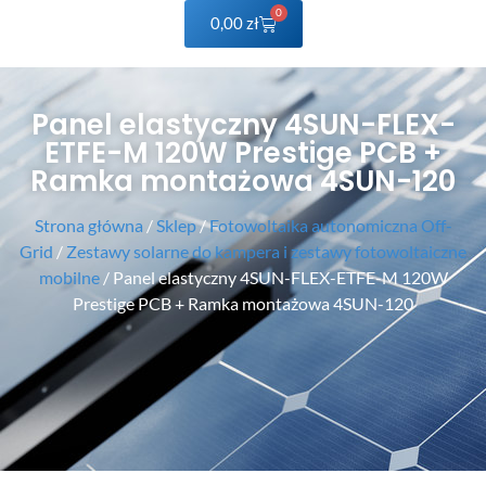
0
0,00
zł
Panel elastyczny 4SUN-FLEX-
ETFE-M 120W Prestige PCB +
Ramka montażowa 4SUN-120
Strona główna
/
Sklep
/
Fotowoltaika autonomiczna Off-
Grid
/
Zestawy solarne do kampera i zestawy fotowoltaiczne
mobilne
/ Panel elastyczny 4SUN-FLEX-ETFE-M 120W
Prestige PCB + Ramka montażowa 4SUN-120