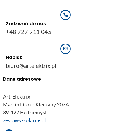
Zadzwoń do nas
+48 727 911 045
Napisz
biuro@artelektrix.pl
Dane adresowe
Art-Elektrix
Marcin Drozd Klęczany 207A
39-127 Będziemyśl
zestawy-solarne.pl