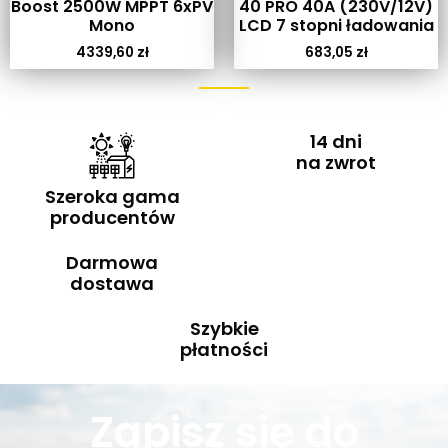
Boost 2500W MPPT 6xPV
40 PRO 40A (230V/12V)
Mono
LCD 7 stopni ładowania
4339,60
zł
683,05
zł
14 dni
na zwrot
Szeroka gama
producentów
Darmowa
dostawa
Szybkie
płatności
Zapisz się do