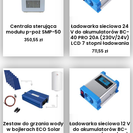
Centrala sterująca
Ładowarka sieciowa 24
modułu p-poż SMP-50
V do akumulatorów BC-
40 PRO 20A (230V/24V)
350,55
zł
LCD 7 stopni ładowania
711,55
zł
Zestaw do grzania wody
Ładowarka sieciowa 12 V
w bojlerach ECO Solar
do akumulatorów BC-