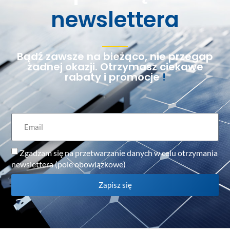
newslettera
Bądź zawsze na bieżąco, nie przegap
żadnej okazji. Otrzymasz ciekawe
rabaty i promocje
!
Zgadzam się na przetwarzanie danych w celu otrzymania
newslettera (pole obowiązkowe)
Zapisz się