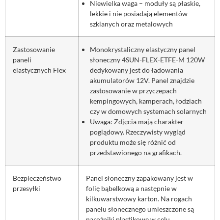
Niewielka waga – moduły są płaskie,
lekkie i nie posiadają elementów
szklanych oraz metalowych
Zastosowanie
Monokrystaliczny elastyczny panel
paneli
słoneczny 4SUN-FLEX-ETFE-M 120W
elastycznych Flex
dedykowany jest do ładowania
akumulatorów 12V. Panel znajdzie
zastosowanie w przyczepach
kempingowych, kamperach, łodziach
czy w domowych systemach solarnych
Uwaga: Zdjęcia mają charakter
poglądowy. Rzeczywisty wygląd
produktu może się różnić od
przedstawionego na grafikach.
Bezpieczeństwo
Panel słoneczny zapakowany jest w
przesyłki
folię bąbelkową a następnie w
kilkuwarstwowy karton. Na rogach
panelu słonecznego umieszczone są
narożniki plastikowe w celu