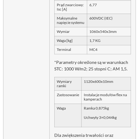
Prąd zwarciowy:
6,77
Isc [A]
Maksymalne
600VDC (IEC)
napięcie systemu
Wymiar
1060x540x3mm
Waga [kg]
1,7 KG
Terminal
MC4
*Parametry określone są w warunkach
STC: 1000 W/m2; 25 stopni C; AM 1,5.
Wymiary
1120x600x10mm
ramki
Zastosowanie
Instalacje modułów flex na
kamperach
Waga
Ramka 0,875kg
Uchwyty 3×0,044kg
Dla zwiększenia trwałości oraz