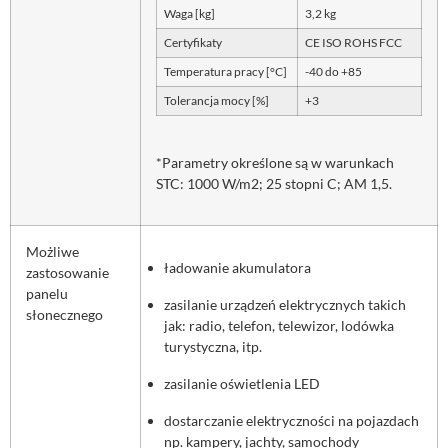
Waga [kg]
3,2 kg
Certyfikaty
CE ISO ROHS FCC
Temperatura pracy [°C]
-40 do +85
Tolerancja mocy [%]
+3
*Parametry określone są w warunkach
STC: 1000 W/m2; 25 stopni C; AM 1,5.
Możliwe
ładowanie akumulatora
zastosowanie
panelu
zasilanie urządzeń elektrycznych takich
słonecznego
jak: radio, telefon, telewizor, lodówka
turystyczna, itp.
zasilanie oświetlenia LED
dostarczanie elektryczności na pojazdach
np. kampery, jachty, samochody