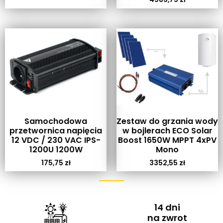
Samochodowa
Zestaw do grzania wody
przetwornica napięcia
w bojlerach ECO Solar
12 VDC / 230 VAC IPS-
Boost 1650W MPPT 4xPV
1200U 1200W
Mono
175,75
zł
3352,55
zł
14 dni
na zwrot