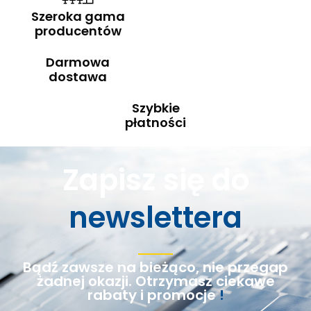
Szeroka gama
producentów
Darmowa
dostawa
Szybkie
płatności
Zapisz się do
newslettera
Bądź zawsze na bieżąco, nie przegap
żadnej okazji. Otrzymasz ciekawe
rabaty i promocje
!