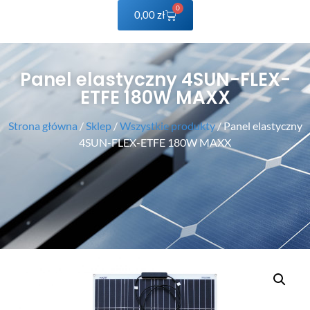
0
0,00
zł
Panel elastyczny 4SUN-FLEX-
ETFE 180W MAXX
Strona główna
/
Sklep
/
Wszystkie produkty
/ Panel elastyczny
4SUN-FLEX-ETFE 180W MAXX