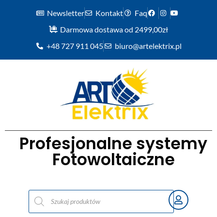
Newsletter
Kontakt
Faq
Darmowa dostawa od 2499,00zł
+48 727 911 045
biuro@artelektrix.pl
Profesjonalne systemy
Fotowoltaiczne