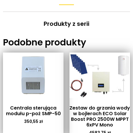
Produkty z serii
Podobne produkty
Centrala sterująca
Zestaw do grzania wody
modułu p-poż SMP-50
w bojlerach ECO Solar
Boost PRO 2500W MPPT
350,55
zł
6xPV Mono
4583,75
zł