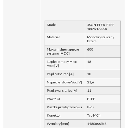
Model
4SUN-FLEX-ETFE
180W MAXX
Materiał
Monokrystaliczny
krzem
Maksymalne napięcie
600
systemu [V DC]
Napięcie mocy Max:
18
Vmp [V]
Prąd Max: Imp [A]
10
Napięcie jałowe Voc [V]
21,6
Prąd zwarcia: Isc [A]
11
Powłoka
ETFE
Puszka przyłączeniowa
IP67
Konektor
Typ MC4
Wymiary [mm]
1480x665x3