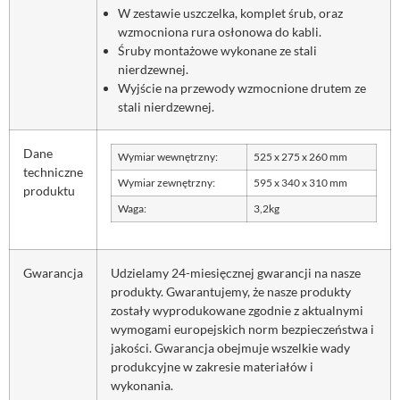
W zestawie uszczelka, komplet śrub, oraz
wzmocniona rura osłonowa do kabli.
Śruby montażowe wykonane ze stali
nierdzewnej.
Wyjście na przewody wzmocnione drutem ze
stali nierdzewnej.
Dane
Wymiar wewnętrzny:
525 x 275 x 260 mm
techniczne
Wymiar zewnętrzny:
595 x 340 x 310 mm
produktu
Waga:
3,2kg
Gwarancja
Udzielamy 24-miesięcznej gwarancji na nasze
produkty. Gwarantujemy, że nasze produkty
zostały wyprodukowane zgodnie z aktualnymi
wymogami europejskich norm bezpieczeństwa i
jakości. Gwarancja obejmuje wszelkie wady
produkcyjne w zakresie materiałów i
wykonania.