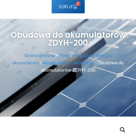
0
0,00
zł
Obudowa do akumulatorów
ZDYH-200
Strona główna
/
Sklep
/
Magazyny energii i
akumulatory
/
Akumulatory i akcesoria
/ Obudowa do
akumulatorów ZDYH-200