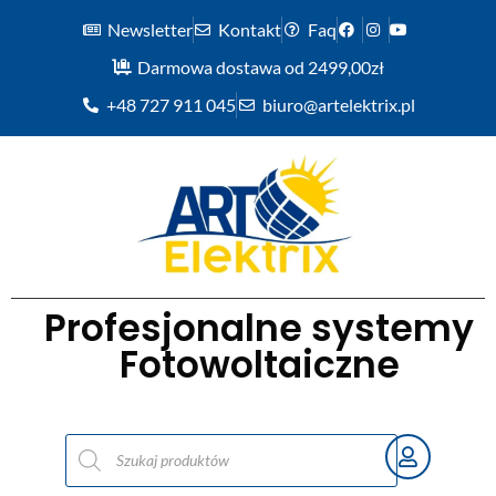
Newsletter
Kontakt
Faq
Darmowa dostawa od 2499,00zł
+48 727 911 045
biuro@artelektrix.pl
Profesjonalne systemy
Fotowoltaiczne