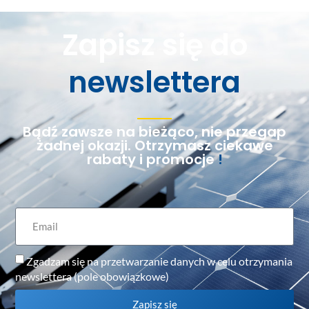
Zapisz się do
newslettera
Bądź zawsze na bieżąco, nie przegap
żadnej okazji. Otrzymasz ciekawe
rabaty i promocje
!
Zgadzam się na przetwarzanie danych w celu otrzymania
newslettera (pole obowiązkowe)
Zapisz się