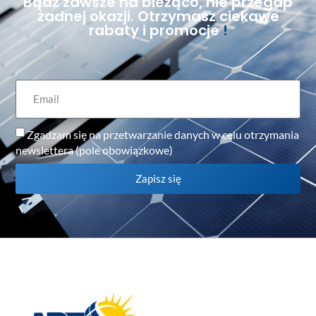
Bądź zawsze na bieżąco, nie przegap
żadnej okazji. Otrzymasz ciekawe
rabaty i promocje
!
Zgadzam się na przetwarzanie danych w celu otrzymania
newslettera (pole obowiązkowe)
Zapisz się