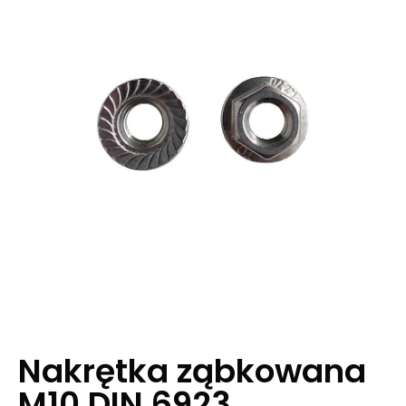
Nakrętka ząbkowana
M10 DIN 6923