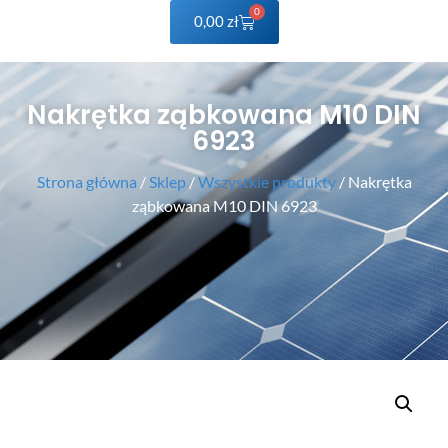
0
0,00
zł
Nakrętka ząbkowana M10 DIN
6923
Strona główna
/
Sklep
/
Wszystkie produkty
/ Nakrętka
ząbkowana M10 DIN 6923