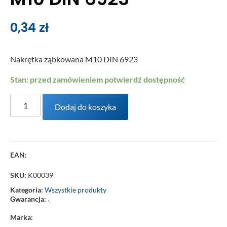
0,34
zł
Nakrętka ząbkowana M10 DIN 6923
Stan: przed zamówieniem potwierdź dostępność
Dodaj do koszyka
EAN:
SKU:
K00039
Kategoria:
Wszystkie produkty
Gwarancja:
‘-
Marka: