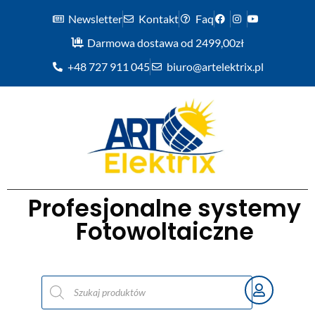
Newsletter
Kontakt
Faq
Darmowa dostawa od 2499,00zł
+48 727 911 045
biuro@artelektrix.pl
Profesjonalne systemy
Fotowoltaiczne