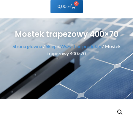
0
0,00
zł
Mostek trapezowy 400×70
Strona główna
/
Sklep
/
Wszystkie produkty
/ Mostek
trapezowy 400×70