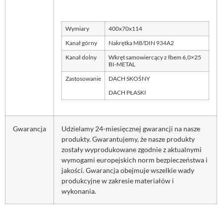
Wymiary
400x70x114
Kanał górny
Nakrętka M8/DIN 934A2
Kanał dolny
Wkręt samowiercący z łbem 6,0×25
BI-METAL
Zastosowanie
DACH SKOŚNY
DACH PŁASKI
Gwarancja
Udzielamy 24-miesięcznej gwarancji na nasze
produkty. Gwarantujemy, że nasze produkty
zostały wyprodukowane zgodnie z aktualnymi
wymogami europejskich norm bezpieczeństwa i
jakości. Gwarancja obejmuje wszelkie wady
produkcyjne w zakresie materiałów i
wykonania.