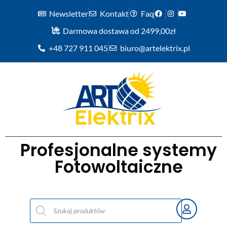
Newsletter
Kontakt
Faq
Darmowa dostawa od 2499,00zł
+48 727 911 045
biuro@artelektrix.pl
Profesjonalne systemy
Fotowoltaiczne