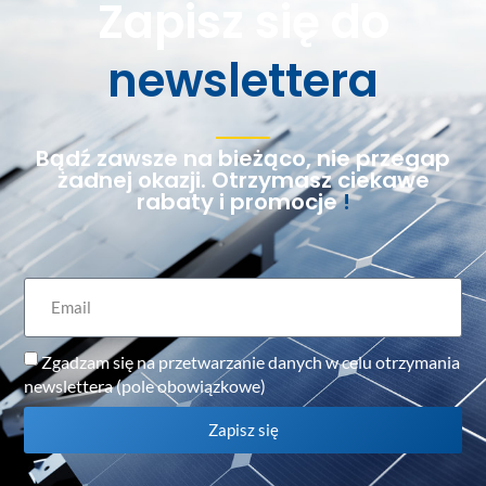
Zapisz się do
newslettera
Bądź zawsze na bieżąco, nie przegap
żadnej okazji. Otrzymasz ciekawe
rabaty i promocje
!
Zgadzam się na przetwarzanie danych w celu otrzymania
newslettera (pole obowiązkowe)
Zapisz się