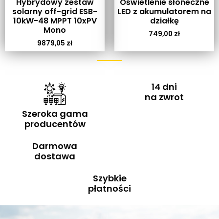
Hybrydowy zestaw
Oświetlenie słoneczne
solarny off-grid ESB-
LED z akumulatorem na
10kW-48 MPPT 10xPV
działkę
Mono
749,00
zł
9879,05
zł
14 dni
na zwrot
Szeroka gama
producentów
Darmowa
dostawa
Szybkie
płatności