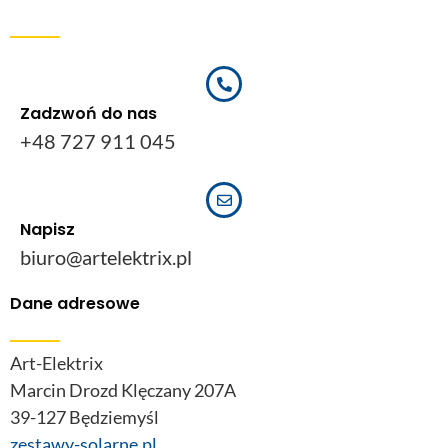
Zadzwoń do nas
+48 727 911 045
Napisz
biuro@artelektrix.pl
Dane adresowe
Art-Elektrix
Marcin Drozd Klęczany 207A
39-127 Będziemyśl
zestawy-solarne.pl