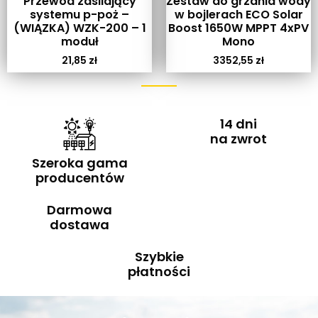
Przewód zasilający
Zestaw do grzania wody
systemu p-poż –
w bojlerach ECO Solar
(WIĄZKA) WZK-200 – 1
Boost 1650W MPPT 4xPV
moduł
Mono
21,85
zł
3352,55
zł
14 dni
na zwrot
Szeroka gama
producentów
Darmowa
dostawa
Szybkie
płatności