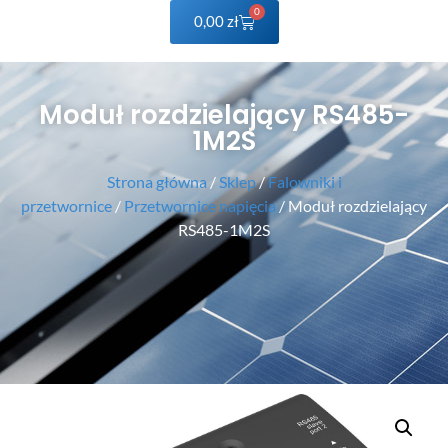
0
0,00
zł
Moduł rozdzielający RS485-
1M2S
Strona główna
/
Sklep
/
Falowniki i
przetwornice
/
Przetwornice napięcia
/ Moduł rozdzielający
RS485-1M2S