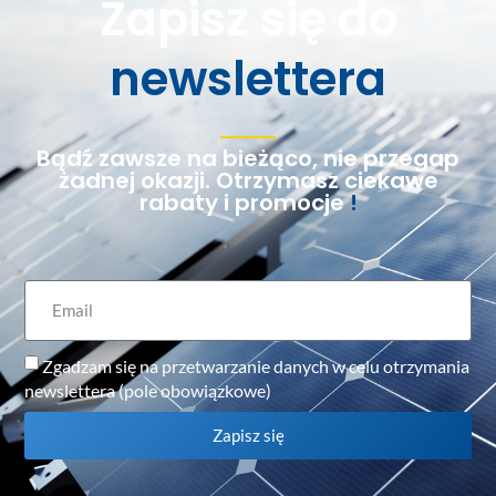
Zapisz się do
newslettera
Bądź zawsze na bieżąco, nie przegap
żadnej okazji. Otrzymasz ciekawe
rabaty i promocje
!
Zgadzam się na przetwarzanie danych w celu otrzymania
newslettera (pole obowiązkowe)
Zapisz się