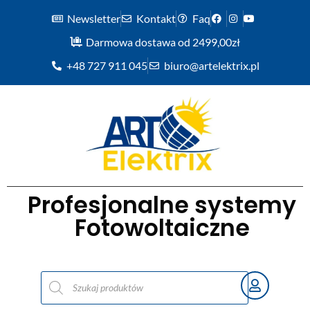
Newsletter
Kontakt
Faq
Darmowa dostawa od 2499,00zł
+48 727 911 045
biuro@artelektrix.pl
Profesjonalne systemy
Fotowoltaiczne