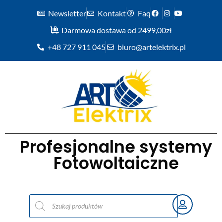
Newsletter
Kontakt
Faq
Darmowa dostawa od 2499,00zł
+48 727 911 045
biuro@artelektrix.pl
Profesjonalne systemy
Fotowoltaiczne