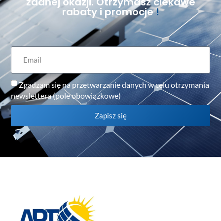
żadnej okazji. Otrzymasz ciekawe
rabaty i promocje
!
Zgadzam się na przetwarzanie danych w celu otrzymania
newslettera (pole obowiązkowe)
Zapisz się